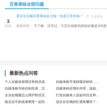
百香果味全部问题
君乐宝乐畅百香果味多少钱一包是正常价格？
百香果味
3
最新回答：
不了解，没买过，只买过他家的奶粉好像是200
回答
最新热点问答
个人自媒体前期没有粉丝该怎么快速起号？
自媒体账号涨粉慢掉粉快，怎么优化内容结构降低粉丝流失率
自媒体账号粉丝粘性差，怎么做内容增强用户留存
自媒体粉丝增长停滞，该如何调整内容方向破局
企业短视频怎么维护粉丝互动口碑
打造自媒体人设如何拉近和粉丝距离
能兑在牛奶或者粥里一起吃吗？会不会影响效果？
适合女生喝的红酒有哪些？最好口感柔和一点的。