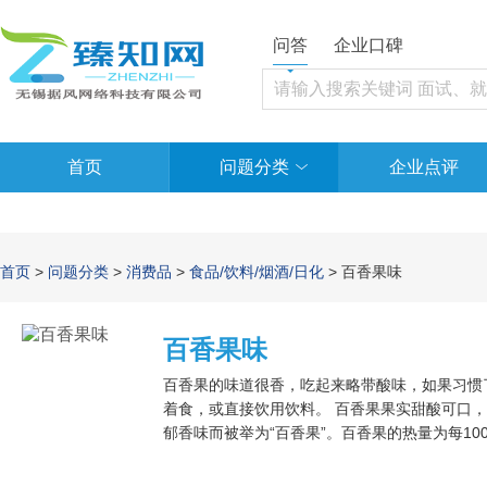
问答
企业口碑
首页
问题分类
企业点评
首页
>
问题分类
>
消费品
>
食品/饮料/烟酒/日化
> 百香果味
百香果味
百香果的味道很香，吃起来略带酸味，如果习惯
着食，或直接饮用饮料。 百香果果实甜酸可口
郁香味而被举为“百香果”。百香果的热量为每10
里，它的营养元素特别丰富，却是难得的低脂、
量的摄入，食用它还可以有效控制脂肪的吸收。