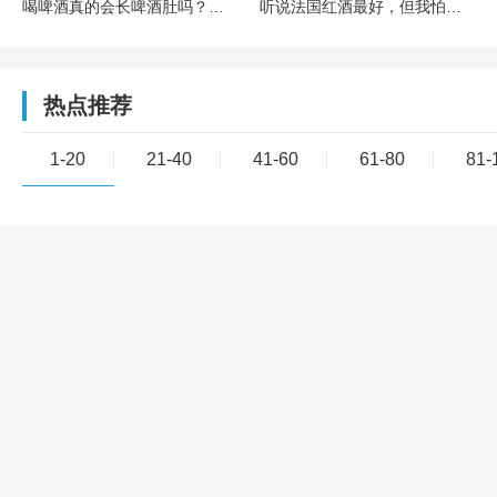
喝啤酒真的会长啤酒肚吗？戒酒肚子能小吗？
听说法国红酒最好，但我怕买贵了还喝不懂，有啥入门款推荐吗？
热点推荐
1-20
21-40
41-60
61-80
81-