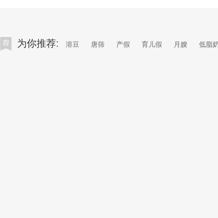
为你推荐:
溶豆
唐筛
产假
育儿假
月嫂
低脂