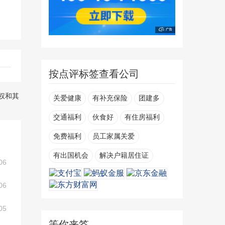
按点评标签查看公司
权和其
关爱健康
有补充保险
团建多
交通福利
伙食好
有住房福利
免费福利
员工家属关爱
有出国机会
解决户籍居住证
06
06
05
等你来答