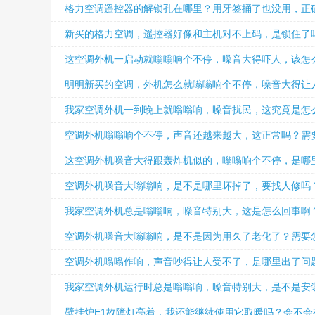
格力空调遥控器的解锁孔在哪里？用牙签捅了也没用，正
新买的格力空调，遥控器好像和主机对不上码，是锁住了
这空调外机一启动就嗡嗡响个不停，噪音大得吓人，该怎
明明新买的空调，外机怎么就嗡嗡响个不停，噪音大得让
我家空调外机一到晚上就嗡嗡响，噪音扰民，这究竟是怎
空调外机嗡嗡响个不停，声音还越来越大，这正常吗？需
这空调外机噪音大得跟轰炸机似的，嗡嗡响个不停，是哪
空调外机噪音大嗡嗡响，是不是哪里坏掉了，要找人修吗
我家空调外机总是嗡嗡响，噪音特别大，这是怎么回事啊
空调外机噪音大嗡嗡响，是不是因为用久了老化了？需要
空调外机嗡嗡作响，声音吵得让人受不了，是哪里出了问
我家空调外机运行时总是嗡嗡响，噪音特别大，是不是安
壁挂炉E1故障灯亮着，我还能继续使用它取暖吗？会不会