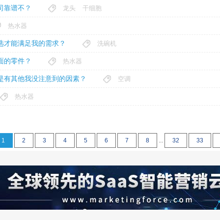
司靠谱不？
龙头
干细胞
热水器
选才能满足我的需求？
洗碗机
面的零件？
热水器
是有其他我没注意到的因素？
空调
热水器
1
2
3
4
5
6
7
8
...
32
33