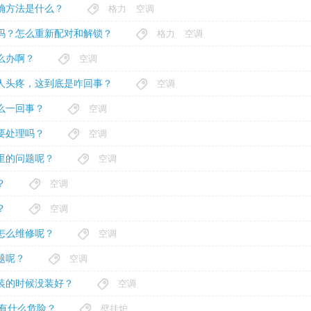
确方法是什么？
格力
空调
吗？怎么重新配对和解锁？
格力
空调
么办啊？
空调
人头疼，这到底是咋回事？
空调
么一回事？
空调
要处理吗？
空调
里的问题呢？
空调
？
空调
？
空调
怎么维修呢？
空调
题呢？
空调
装的时候没装好？
空调
有什么危险？
壁挂炉