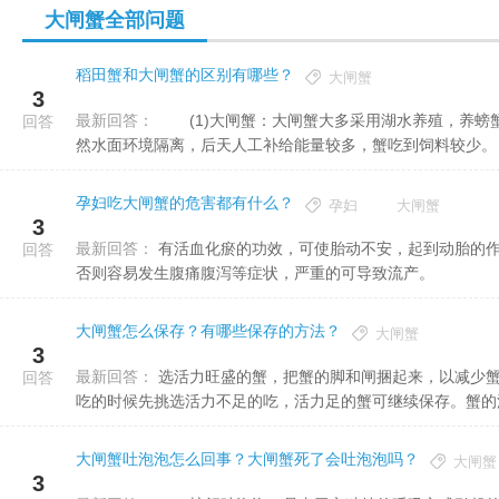
大闸蟹全部问题
稻田蟹和大闸蟹的区别有哪些？
大闸蟹
3
最新回答：
(1)大闸蟹：大闸蟹大多采用湖水养殖，养螃蟹的方法多为围养、圈养，蟹只能在网内固定范围活动，与外面自
回答
然水面环境隔离，后天人工补给能量较多，蟹吃到饲料较少。 .
孕妇吃大闸蟹的危害都有什么？
孕妇
大闸蟹
3
最新回答：
有活血化瘀的功效，可使胎动不安，起到动胎的作用，也很有可能会导致流产。孕期不宜吃大量过于寒凉的食物，
回答
否则容易发生腹痛腹泻等症状，严重的可导致流产。
大闸蟹怎么保存？有哪些保存的方法？
大闸蟹
3
最新回答：
选活力旺盛的蟹，把蟹的脚和闸捆起来，以减少蟹体力消耗，然后放在冰箱的冷藏柜，盖上湿毛巾保存即可。每天
回答
吃的时候先挑选活力不足的吃，活力足的蟹可继续保存。蟹的活力
大闸蟹吐泡泡怎么回事？大闸蟹死了会吐泡泡吗？
大闸蟹
3