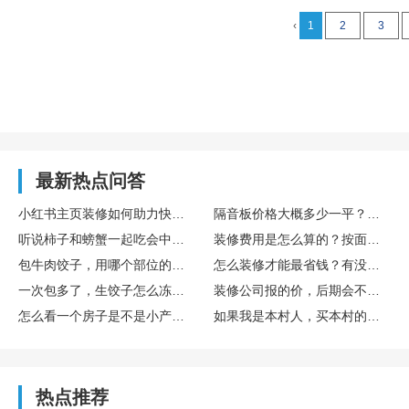
‹
1
2
3
最新热点问答
小红书主页装修如何助力快速涨粉
隔音板价格大概多少一平？怕被装修公司坑…
听说柿子和螃蟹一起吃会中毒，是真的吗？
装修费用是怎么算的？按面积还是按项目？
包牛肉饺子，用哪个部位的牛肉最嫩？
怎么装修才能最省钱？有没有什么省钱的技巧？
一次包多了，生饺子怎么冻才不会裂？
装修公司报的价，后期会不会再加钱？
怎么看一个房子是不是小产权房？有什么明显特征吗？
如果我是本村人，买本村的小产权房是不是就完全没问题了？
热点推荐