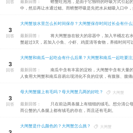
最新回答：
螃蟹吐泡泡，是由于它独特的呼吸方式引起的。螃蟹像鱼一样是鳃呼吸动物.所不同的是，鱼呼吸是把水吸入口
回答
中，然后再让水通过鳃。而螃蟹呼吸是先把水从鳃吸入口中，然后
大闸蟹放水里怎么长时间保存？大闸蟹保存时间过长会有什么
3
最新回答：
将大闸蟹放在较大的容器中，加入半桶左右水，然后将增氧机插入水中，用以保持水中的氧气，可以保存大闸
回答
蟹超过3天，若加入小鱼、小虾、鸡蛋清等食物，养殖时间可以更
大闸蟹和南瓜一起吃会有什么后果？大闸蟹和南瓜一起吃要注
3
最新回答：
南瓜中含有丰富的淀粉，大闸蟹中含有大量的蛋白质和脂肪，都是不易消化的成分，因此一些消化能力较弱的
回答
人食用大闸蟹和南瓜容易出现消化不良的症状，有腹胀、腹痛的现
母大闸蟹腿上有毛吗？母大闸蟹几两的好吃？
大闸蟹
3
最新回答：
只在前边两条腿上有细细的绒毛。想分清公母，可以通过蟹腿来分辨，母蟹只在前边两条腿上有细细的绒毛，
回答
而公蟹的八条腿上都有绒毛的存在，而且还有毛刺。
大闸蟹是什么颜色的？大闸蟹怎么挑？
大闸蟹
3