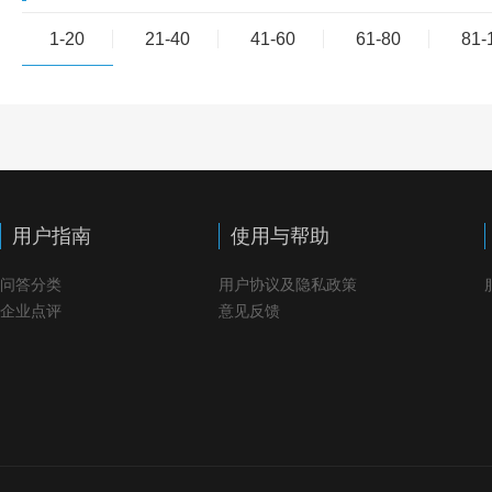
1-20
21-40
41-60
61-80
81-
用户指南
使用与帮助
问答分类
用户协议及隐私政策
企业点评
意见反馈