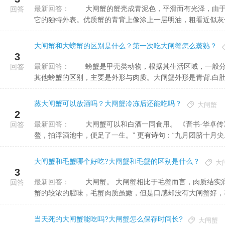
最新回答：
大闸蟹的蟹壳成青泥色，平滑而有光泽，由于这种色彩大方洁净，惹人喜爱，所以也叫青壳蟹。这是湖水赋予
回答
它的独特外表。优质蟹的青背上像涂上一层明油，粗看近似灰色，
大闸蟹和大螃蟹的区别是什么？第一次吃大闸蟹怎么蒸熟？
3
最新回答：
螃蟹是甲壳类动物，根据其生活区域，一般分为河蟹和海蟹两种。大闸蟹是河蟹的一个品种。作为大闸蟹，与
回答
其他螃蟹的区别，主要是外形与肉质。大闸蟹外形是青背.白肚.黄
蒸大闸蟹可以放酒吗？大闸蟹冷冻后还能吃吗？
大闸蟹
2
最新回答：
大闸蟹可以和白酒一同食用。 《晋书·华卓传》：“得酒满数百斛，四时甘味置两头，右手持酒杯，左手持蟹
回答
鳌，拍浮酒池中，便足了一生。” 更有诗句：“九月团脐十月尖..
大闸蟹和毛蟹哪个好吃?大闸蟹和毛蟹的区别是什么？
大
3
最新回答：
大闸蟹。 大闸蟹相比于毛蟹而言，肉质结实润滑，入口略带甘甜，母蟹蟹黄饱满，公蟹膏腴丰厚，并且没有毛
回答
蟹的较浓的腥味，毛蟹肉质虽嫩，但是口感却没有大闸蟹好，不及
当天死的大闸蟹能吃吗?大闸蟹怎么保存时间长?
大闸蟹