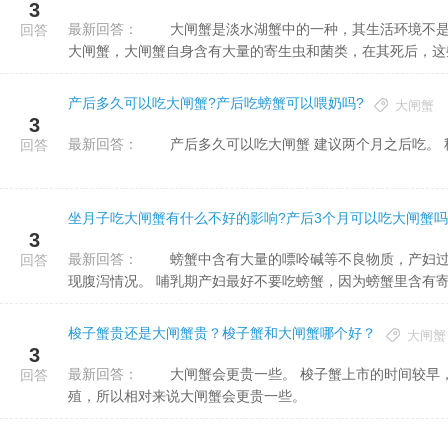
3
最新回答：
大闸蟹是淡水湖蟹中的一种，其生活环境不是很卫生，尤其是近年来大闸蟹价格上涨，很多养殖户用水田养殖
回答
大闸蟹，大闸蟹自身含有大量的寄生虫和菌类，在其死后，这些菌
产后多久可以吃大闸蟹?产后吃螃蟹可以喂奶吗?
大闸蟹
3
最新回答：
产后多久可以吃大闸蟹 建议两个月之后吃。 
回答
坐月子吃大闸蟹有什么不好的影响?产后3个月可以吃大闸蟹吗
3
最新回答：
螃蟹中含有大量的嘌呤碱等不良物质，产妇过量食用会引起宝宝皮肤过敏，如果宝宝有湿疹还会加重湿疹，出
回答
现腹泻情况。 哺乳期产妇最好不要吃螃蟹，因为螃蟹里含有寄生
梭子蟹贵还是大闸蟹贵？梭子蟹和大闸蟹哪个好？
大闸蟹
3
最新回答：
大闸蟹会更贵一些。 梭子蟹上市的时间较早，一般为海捕;而大闸蟹需要在9-10月份才能上市，一般是湖泊养
回答
殖，所以相对来说大闸蟹会更贵一些。