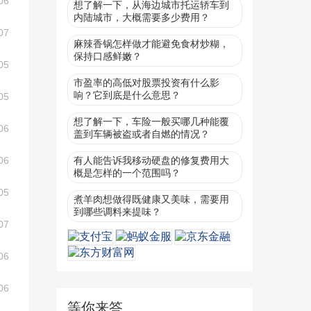
06
想了解一下，从海边城市托运轿车到
内陆城市，大概需要多少费用？
07
麻辣香锅怎样做才能避免食材炒糊，
保持口感鲜嫩？
05
市盈率的高低对股票投资有什么影
响？它到底是什么意思？
05
想了解一下，车险一般买哪几种能覆
06
盖到车辆被盗或者自燃的情况？
06
有人能告诉我移动硬盘的修复费用大
概是怎样的一个范围吗？
05
煮羊肉想做得既健康又美味，需要用
到哪些调料来提味？
07
06
06
等你来答