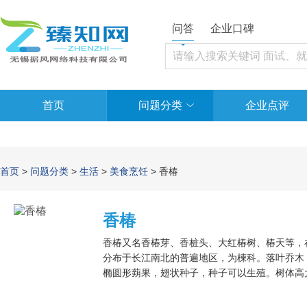
问答
企业口碑
首页
问题分类
企业点评
首页
>
问题分类
>
生活
>
美食烹饪
> 香椿
香椿
香椿又名香椿芽、香桩头、大红椿树、椿天等，
分布于长江南北的普遍地区，为楝科。落叶乔木
椭圆形蒴果，翅状种子，种子可以生殖。树体高
椿，称臭椿为樗。中国人食用香椿久已成习，汉
寒、风湿痹痛、胃痛、痢疾等。