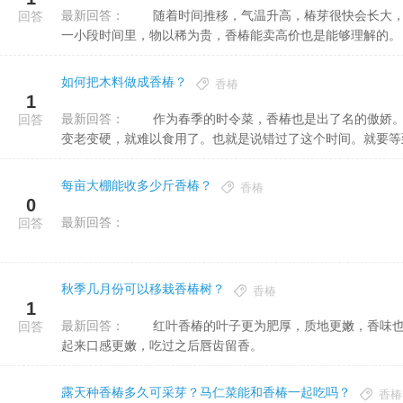
最新回答：
随着时间推移，气温升高，椿芽很快会长大，长大的香椿叶不好吃，没有食用价值，能吃到椿芽只是在早春这
回答
一小段时间里，物以稀为贵，香椿能卖高价也是能够理解的。
如何把木料做成香椿？
香椿
1
最新回答：
作为春季的时令菜，香椿也是出了名的傲娇。上市时间非常短。上市后也就是一个月的时间。慢慢的香椿就会
回答
变老变硬，就难以食用了。也就是说错过了这个时间。就要等到明
每亩大棚能收多少斤香椿？
香椿
0
最新回答：
回答
秋季几月份可以移栽香椿树？
香椿
1
最新回答：
红叶香椿的叶子更为肥厚，质地更嫩，香味也更浓郁。并且在红叶香椿中，其油脂含量较高，所以红叶香椿吃
回答
起来口感更嫩，吃过之后唇齿留香。
露天种香椿多久可采芽？马仁菜能和香椿一起吃吗？
香椿