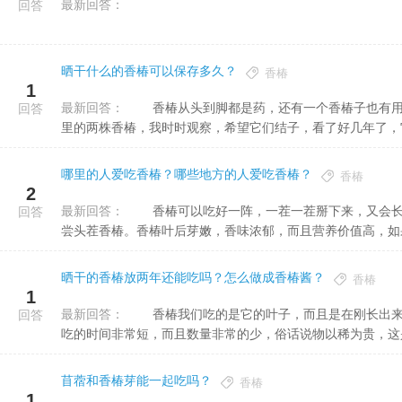
最新回答：
回答
晒干什么的香椿可以保存多久？
香椿
1
最新回答：
香椿从头到脚都是药，还有一个香椿子也有用。可惜这个我没有用过，因为我看到的香椿好像不爱结子。院子
回答
里的两株香椿，我时时观察，希望它们结子，看了好几年了，它们
哪里的人爱吃香椿？哪些地方的人爱吃香椿？
香椿
2
最新回答：
香椿可以吃好一阵，一茬一茬掰下来，又会长出新的，当然越往后的香椿口感和味道越差，所以人们都想尝一
回答
尝头茬香椿。香椿叶后芽嫩，香味浓郁，而且营养价值高，如果在
晒干的香椿放两年还能吃吗？怎么做成香椿酱？
香椿
1
最新回答：
香椿我们吃的是它的叶子，而且是在刚长出来的时候，如果老了就不能吃的，也不好吃，这就注定了香椿可以
回答
吃的时间非常短，而且数量非常的少，俗话说物以稀为贵，这是导
苜蓿和香椿芽能一起吃吗？
香椿
1