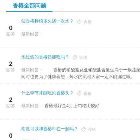
香椿全部问题
盆香椿种植多久浇一次水？
香椿
0
最新回答：
回答
泡过酒的香椿还能吃吗？
香椿
2
最新回答：
香椿的硝酸盐及亚硝酸盐含量远高于一般蔬菜，且蛋白质含量也高于一般蔬菜，营养丰富没有错，满足口福的
回答
同时也要为了健康着想，焯水的流程大家一定不能漏过哦。
什么季节才能吃到香椿头？
香椿
2
最新回答：
香椿最好是4月上旬吃比较好
回答
南瓜可以和香椿种在一起吗？
香椿
0