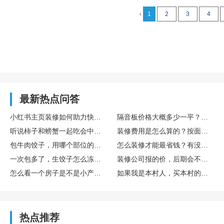
‹
1
2
3
4
最新热点问答
小红书主页装修如何助力快速涨粉
隔音板价格大概多少一平？怕被装修公司坑…
听说柿子和螃蟹一起吃会中毒，是真的吗？
装修费用是怎么算的？按面积还是按项目？
包牛肉饺子，用哪个部位的牛肉最嫩？
怎么装修才能最省钱？有没有什么省钱的技巧？
一次包多了，生饺子怎么冻才不会裂？
装修公司报的价，后期会不会再加钱？
怎么看一个房子是不是小产权房？有什么明显特征吗？
如果我是本村人，买本村的小产权房是不是就完全没问题了？
热点推荐