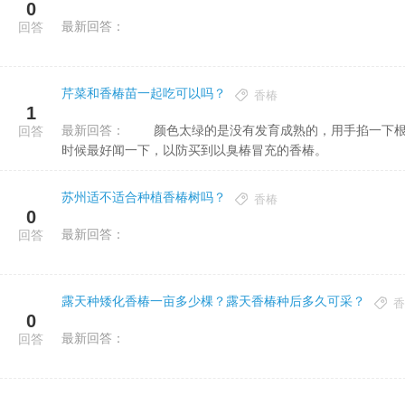
0
最新回答：
回答
芹菜和香椿苗一起吃可以吗？
香椿
1
最新回答：
颜色太绿的是没有发育成熟的，用手掐一下根部不易掐断的是已经木质化的老香椿。香椿有特殊的香味，买的
回答
时候最好闻一下，以防买到以臭椿冒充的香椿。
苏州适不适合种植香椿树吗？
香椿
0
最新回答：
回答
露天种矮化香椿一亩多少棵？露天香椿种后多久可采？
香
0
最新回答：
回答