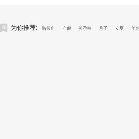
为你推荐:
脐带血
产假
验孕棒
月子
立夏
羊