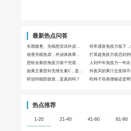
最新热点问答
长期疲惫、失眠想尝试外泌体，国内外泌体哪家好？TechEXO®外泌体怎么样？
改善失眠焦虑，外泌体效果真的好吗？怎么选择靠谱外泌体品牌呢？ TechExo®外泌体质量怎么样？
想给全家的免疫力留个兜底保障，去博雅这样的生命银行存储免疫细胞有用吗？
如果主要想补充维生素C，是直接吃水果好，还是喝果汁好？哪种搭配维生素C含量最高？
听说锌能防脱发，是真的吗？
热点推荐
1-20
21-40
41-60
61-80