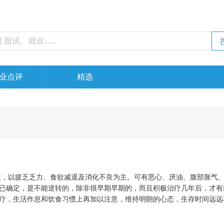
业点评
精选
，以疲乏乏力、食欲减退及消化不良为主。可有恶心、厌油、腹部胀气
已确定，是不能逆转的，除非很早期早期的，而且积极治疗几年后，才有
疗，生活作息和饮食习惯上再加以注意，维持明朗的心态，生存时间远远
活到七八十岁。