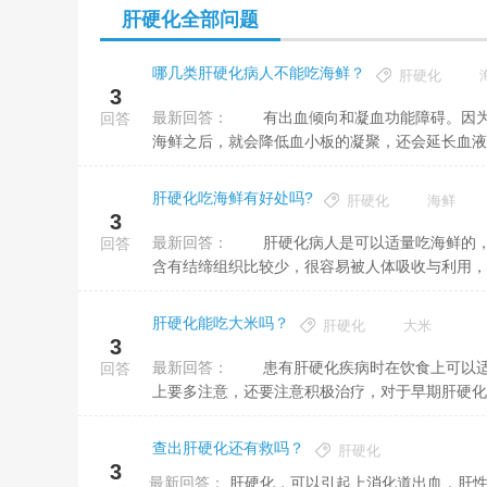
肝硬化全部问题
哪几类肝硬化病人不能吃海鲜？
肝硬化
3
最新回答：
有出血倾向和凝血功能障碍。因为有的海鲜中含有比较多的25碳五烯酸，还含有比较多的22碳六烯酸，大量吃
回答
海鲜之后，就会降低血小板的凝聚，还会延长血液凝
肝硬化吃海鲜有好处吗?
肝硬化
海鲜
3
最新回答：
肝硬化病人是可以适量吃海鲜的，吃海鲜能够补充优质蛋白，海鲜不仅是无机盐和微量元素的宝库，而且海鲜
回答
含有结缔组织比较少，很容易被人体吸收与利用，是
肝硬化能吃大米吗？
肝硬化
大米
3
最新回答：
患有肝硬化疾病时在饮食上可以适当的吃大米，但是不能多吃，以免影响肠胃不适。对于这种疾病除了在饮食
回答
上要多注意，还要注意积极治疗，对于早期肝硬化可
查出肝硬化还有救吗？
肝硬化
3
最新回答：
肝硬化，可以引起上消化道出血，肝