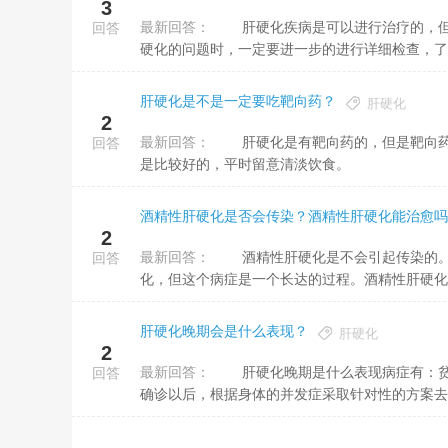
3
最新回答：
肝硬化疾病是可以进行治疗的，但最终能否治疗好还是需要根据病患的病情来决定。正是因为这样，当发现肝
回答
硬化的问题时，一定要进一步的进行详细检查，了解
肝硬化是不是一定要吃靶向药？
肝硬化
2
最新回答：
肝硬化是有靶向药的，但是靶向药品有较大的副作用，也不提议病人盲目的服用，尽可能在医师的指导下用药
回答
是比较好的，平时留意清淡饮食。
酒精性肝硬化是否会传染？酒精性肝硬化能治愈吗
2
最新回答：
酒精性肝硬化是不会引起传染的。这个病症是长期大量喝酒使肝脏时有发生中毒，肝细胞受到损伤而出现硬
回答
化，但这个病症是一个长达的过程。酒精性肝硬化是
肝硬化晚期会是什么表现？
肝硬化
2
最新回答：
肝硬化晚期是什么表现病症有：贫血，黄疸，脾功能亢进，服水食道静脉曲张的临床表现情形，通过检查明确
回答
确诊以后，根据身体的并发症采取针对性的方案去