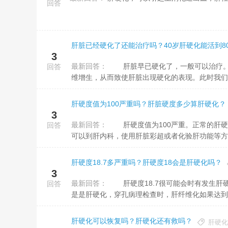
回答
肝脏已经硬化了还能治疗吗？40岁肝硬化能活到8
3
最新回答：
肝脏早已硬化了，一般可以治疗。肝脏在受到某些病因的破坏下肝细胞出现坏死，长期地毁坏会导致异常的纤
回答
维增生，从而致使肝脏出现硬化的表现。此时我们需
肝硬度值为100严重吗？肝脏硬度多少算肝硬化？
3
最新回答：
肝硬度值为100严重。正常的肝硬度在10左右，出现这种状况，可能是肝硬化或者脂肪肝等缘故造成的。患儿
回答
可以到肝内科，使用肝脏彩超或者化验肝功能等方式
肝硬度18.7多严重吗？肝硬度18会是肝硬化吗？
3
最新回答：
肝硬度18.7很可能会时有发生肝硬化。通过检验时肝硬度有显著上升，需开展肝脏穿孔病理检查，来明确是不
回答
是是肝硬化，穿孔病理检查时，肝纤维化如果达到4
肝硬化可以恢复吗？肝硬化还有救吗？
肝硬化