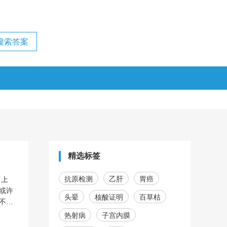
精选标签
抗原检测
乙肝
胃癌
、上
或许
头晕
核酸证明
百草枯
不止
热射病
子宫内膜