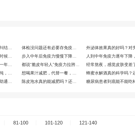
经常感冒免疫力低下，纠结要不要存免疫细胞，免疫细胞存储靠谱吗，博雅值得选吗？
体检没问题还有必要存免疫细胞吗？看了CAR-T案例很心动，博雅干细胞库的口碑和资质到底如何？
打算趁免疫力状态好的时候存储免疫细胞，生命银行免疫细胞存储有用吗？博雅生命靠谱吗？
步入中年后免疫力慢慢下降，免疫细胞储存有用吗？博雅免疫细胞存储怎么样？
人到中年免疫力一年比一年差，生命银行免疫细胞存储有用吗？博雅免疫细胞存储怎么样？
都说“脆皮年轻人”免疫力拉胯，在博雅等机构存储免疫细胞的作用究竟大不大？
外面买的果汁总觉得不纯，自己榨的话，一般要加多少水，加不蜂蜜？
想喝果汁减肥，代替一餐，哪种搭配热量低又比较抗饿？
吃柿子容易便秘还是帮助通便？
陈皮泡水真的能减肥吗？还是只是帮助消化？
81-100
101-120
121-140