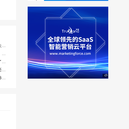
外泌体效果真的好吗？对失眠焦虑有帮助吗？TechExo®外泌体怎么样？
人到中年免疫力逐年下降，提前储备，免疫细胞存储有必要吗？有没有靠谱机构推荐？博雅咋样？
经常熬夜，感觉皮肤变差了，喝什么果汁可以帮助改善气色？
蜂蜜水解酒真的科学吗？还是心理作用？
糖尿病患者到底能不能吃柿子？升糖快吗？