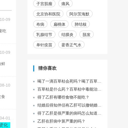
子宫肌瘤
痛风
北京协和医院
阿尔茨海默
10-09
布病
扁桃体
肺结核
乳腺结节
结膜炎
脱发
单针疫苗
藿香正气水
10-09
猜你喜欢
喝了一滴百草枯会死吗？喝了百草枯会造成怎样的后果？
08-10
百草枯是什么药？百草枯中毒能治好吗？
得了乙肝有哪些食物不能吃？
结婚后得知伴侣有乙肝可以撤销婚姻吗？
得了乙肝是很严重的病吗怎么知道身体得病了？
04-01
乙肝在肝病中算严重的吗？