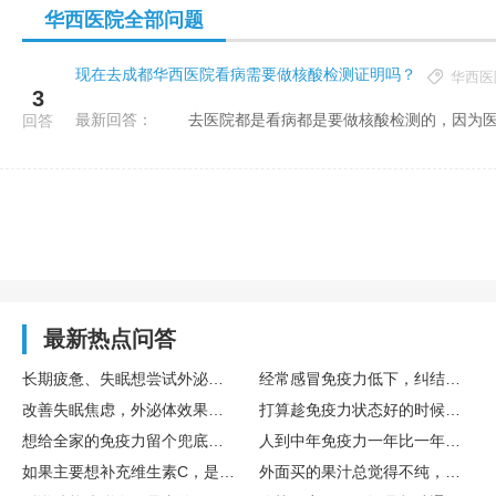
华西医院全部问题
现在去成都华西医院看病需要做核酸检测证明吗？
华西医
3
最新回答：
去医院都是看病都是要做核酸检测的，因为医
回答
最新热点问答
长期疲惫、失眠想尝试外泌体，国内外泌体哪家好？TechEXO®外泌体怎么样？
经常感冒免疫力低下，纠结要不要存免疫细胞，免疫细胞存储靠谱吗，博雅值得选吗？
改善失眠焦虑，外泌体效果真的好吗？怎么选择靠谱外泌体品牌呢？ TechExo®外泌体质量怎么样？
打算趁免疫力状态好的时候存储免疫细胞，生命银行免疫细胞存储有用吗？博雅生命靠谱吗？
想给全家的免疫力留个兜底保障，去博雅这样的生命银行存储免疫细胞有用吗？
人到中年免疫力一年比一年差，生命银行免疫细胞存储有用吗？博雅免疫细胞存储怎么样？
如果主要想补充维生素C，是直接吃水果好，还是喝果汁好？哪种搭配维生素C含量最高？
外面买的果汁总觉得不纯，自己榨的话，一般要加多少水，加不蜂蜜？