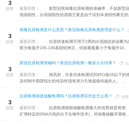
3
最新回答：
新型冠状病毒抗原检测的准确率，不如新型冠状病毒核酸检测的准确率高。因为新型冠状病毒抗原检测易于出
回答
现假阳性，出现假阳性的原因主要是由于试剂本身阳性断定的原因
病毒抗原检测是什么意思？新冠病毒抗原检测原理是什么？
3
最新回答：
抗原快速检测可用于2周内出现病症的诊断为急性感染的患者。其操作简便、出结果快、成本低。尽管检测下
回答
限为每毫升105-106基因组拷贝，但病毒载量小于每毫升10...
新冠抗原检测准确吗？新冠抗原检测一般多久出结果？
抗
3
最新回答：
很高的，许多抗体检测试剂对Ct值25以下的感染者的检出灵敏度达到95%以上甚至100%。这些正是我们在感
回答
染控制中期望找出的传染性强有潜力引致超级传扬的人。 ...
抗原检测就是核酸检测吗？抗原检测试剂盒怎么用？
核酸
3
最新回答：
抗原检测相较核酸检测最大的优势就是简便、迅速。核酸检测都是通过专业的仪器，需做PCR(是一种用以放大
回答
扩增特定的DNA片段的分子生物学技术)，对病毒核酸开展检..