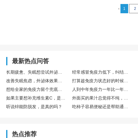
‹
1
2
最新热点问答
长期疲惫、失眠想尝试外泌体，国内外泌体哪家好？TechEXO®外泌体怎么样？
经常感冒免疫力低下，纠结要不要存免疫细胞，免疫细胞存储靠谱吗，博雅值得选吗？
改善失眠焦虑，外泌体效果真的好吗？怎么选择靠谱外泌体品牌呢？ TechExo®外泌体质量怎么样？
打算趁免疫力状态好的时候存储免疫细胞，生命银行免疫细胞存储有用吗？博雅生命靠谱吗？
想给全家的免疫力留个兜底保障，去博雅这样的生命银行存储免疫细胞有用吗？
人到中年免疫力一年比一年差，生命银行免疫细胞存储有用吗？博雅免疫细胞存储怎么样？
如果主要想补充维生素C，是直接吃水果好，还是喝果汁好？哪种搭配维生素C含量最高？
外面买的果汁总觉得不纯，自己榨的话，一般要加多少水，加不蜂蜜？
听说锌能防脱发，是真的吗？
吃柿子容易便秘还是帮助通便？
热点推荐