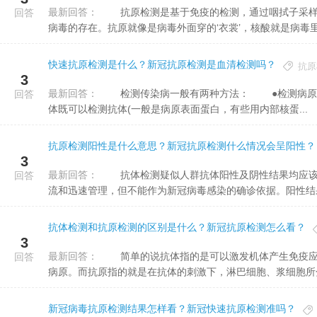
最新回答：
抗原检测是基于免疫的检测，通过咽拭子采样过程中取得。在30分钟之内就可以迅速地获悉患者体内是不是有
回答
病毒的存在。抗原就像是病毒外面穿的‘衣裳’，核酸就是病毒里.
快速抗原检测是什么？新冠抗原检测是血清检测吗？
抗原
3
最新回答：
检测传染病一般有两种方法： ●检测病原本身; ●检测人体为了抵挡病原而产生的抗体。 检测病原
回答
体既可以检测抗体(一般是病原表面蛋白，有些用内部核蛋...
抗原检测阳性是什么意思？新冠抗原检测什么情况会呈阳性？
3
最新回答：
抗体检测疑似人群抗体阳性及阴性结果均应该开展更进一步的核酸检测，阳性结果可用于对疑似人群的早期分
回答
流和迅速管理，但不能作为新冠病毒感染的确诊依据。阳性结果：
抗体检测和抗原检测的区别是什么？新冠抗原检测怎么看？
3
最新回答：
简单的说抗体指的是可以激发机体产生免疫应答的物质，可以是一些细菌也可以是病毒，也可以是其他的一些
回答
病原。而抗原指的就是在抗体的刺激下，淋巴细胞、浆细胞所分泌
新冠病毒抗原检测结果怎样看？新冠快速抗原检测准吗？