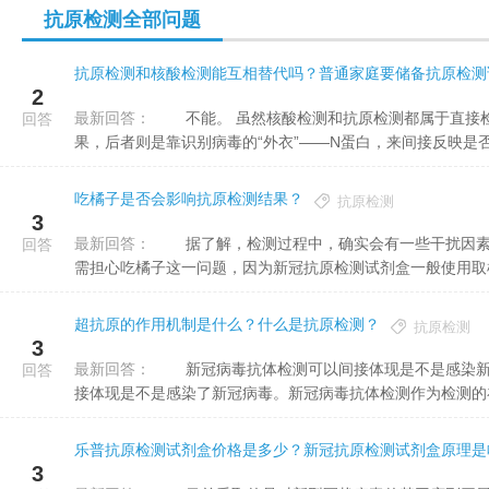
抗原检测全部问题
抗原检测和核酸检测能互相替代吗？普通家庭要储备抗原检测
2
最新回答：
不能。 虽然核酸检测和抗原检测都属于直接检测病毒的方法，但前者是靠“抓取”病毒内部的遗传物质得出结
回答
果，后者则是靠识别病毒的“外衣”——N蛋白，来间接反映是否.
吃橘子是否会影响抗原检测结果？
抗原检测
3
最新回答：
据了解，检测过程中，确实会有一些干扰因素影响最终检测结果，出现假阳性等情况。但使用抗原检测试剂无
回答
需担心吃橘子这一问题，因为新冠抗原检测试剂盒一般使用取样位
超抗原的作用机制是什么？什么是抗原检测？
抗原检测
3
最新回答：
新冠病毒抗体检测可以间接体现是不是感染新冠病毒。抗体检测就是检测N蛋白，是不是检测到N蛋白就可以间
回答
接体现是不是感染了新冠病毒。新冠病毒抗体检测作为检测的补充
乐普抗原检测试剂盒价格是多少？新冠抗原检测试剂盒原理是
3