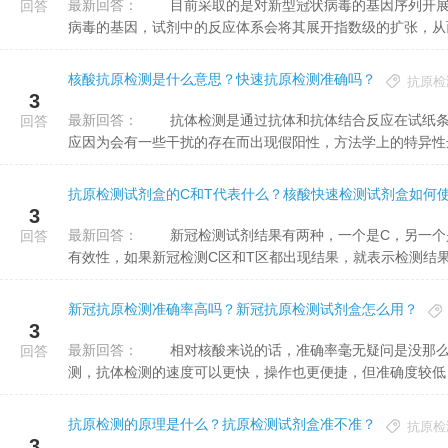
最新回答：
目前采取的是对新型冠状病毒的基因序列开展检测，从样本当中提取核酸之后加入扩增的检测试剂，如果存在
回答
病毒的基因，试剂中的反应体系会将其展开指数级的扩张，从而把
核酸抗原检测是什么意思？快速抗原检测准确吗？
抗原检
3
最新回答：
抗体检测是通过抗体和抗体结合反应在试纸条上检测，便捷快捷，一般15-20分钟即可出结果。但抗体抗体反
回答
应因为会有一些干扰的存在而出现假阳性，方法学上的特异性达.
抗原检测试剂盒的C和T代表什么？核酸快速检测试剂盒如何
3
最新回答：
新冠检测试剂结果有两种，一个是C，另一个是T，C是试纸上的指控区，T是检测区。C区一般显示试剂是不是
回答
有效性，如果新冠检测C区和T区都出现结果，就表示检测结果.
新冠抗原检测准确率高吗？新冠抗原检测试剂盒怎么用？
3
最新回答：
相对核酸来说的话，准确率毫无疑问是没那么高的，但选项得宜的试剂，灵敏度还是优异的。相比之下核酸检
回答
测，抗体检测的速度可以更快，操作也更便捷，但准确度较低，一
抗原检测的原理是什么？抗原检测试剂盒准不准？
抗原检
3