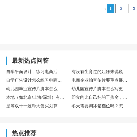
‹
1
2
3
最新热点问答
自学平面设计，练习电商活动主图设计的完整训练流程
有没有生育过的姐妹来说说存胎盘干细胞算不算个好决策？博雅干细胞库在这方面专业吗？
自学广告设计怎么练习电商主图设计实操
电商企业拍宣传片要重点展示哪些核心内容
幼儿园毕业宣传片脚本怎么设计更有氛围感
幼儿园宣传片脚本怎么写更童趣
本地（如北京/上海/深圳）有哪些口碑不错的宣传片制作公司？
即食的比自己炖的干燕窝，营养是不是差很多？
是等双十一这种大促买划算，还是新款一出就买比较好？差价能有多少？
冬天需要调冰箱档位吗？怎么调？
热点推荐