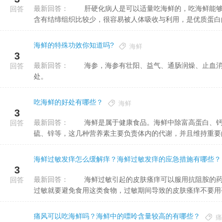
最新回答：
肝硬化病人是可以适量吃海鲜的，吃海鲜能够补充优质蛋白，海鲜不仅是无机盐和微量元素的宝库，而且海鲜
回答
含有结缔组织比较少，很容易被人体吸收与利用，是优质蛋白的最
海鲜的特殊功效你知道吗?
海鲜
3
最新回答：
海参，海参有壮阳、益气、通肠润燥、止血消炎等功效，经常食用，对肾虚引起的遗尿、性功能减退等颇有益
回答
处。
吃海鲜的好处有哪些？
海鲜
3
最新回答：
海鲜是属于健康食品。海鲜中除富高蛋白、钙质与铁质外，还含有许多微量矿物质如铬、钴、铜、碘、硒、
回答
硫、锌等，这几种营养素主要负责体内的代谢，并且维持重要的
海鲜过敏发痒怎么缓解痒？海鲜过敏发痒的应急措施有哪些？
3
最新回答：
海鲜过敏引起的皮肤瘙痒可以服用抗阻胺的药物来缓解皮肤瘙痒的症状，还可以涂抹止痒的软膏。既然对海鲜
回答
过敏就要避免食用这类食物，过敏期间导致的皮肤瘙痒不要用手挠
痛风可以吃海鲜吗？海鲜中的嘌呤含量较高的有哪些？
痛