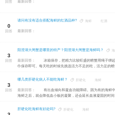
最新回答：
回答
请问有没有适合搭配海鲜的红酒品种?
海鲜
红酒
0
最新回答：
回答
阳澄湖大闸蟹是哪里的特产？阳澄湖大闸蟹是海鲜吗？
海
3
最新回答：
冰箱保存，把精力比较旺盛的螃蟹用绳子绑起来这样可以减少螃蟹消耗体力，然后放在冰箱的冷藏柜,盖上湿毛
回答
巾保存即可。每天吃的时候先挑选活力不足的吃，活力足的螃蟹可
哪几类肝硬化病人不能吃海鲜？
肝硬化
海鲜
3
最新回答：
有出血倾向和凝血功能障碍。因为有的海鲜中含有比较多的25碳五烯酸，还含有比较多的22碳六烯酸，大量吃
回答
海鲜之后，就会降低血小板的凝聚，还会延长血液凝固的时间，.
肝硬化吃海鲜有好处吗?
肝硬化
海鲜
3