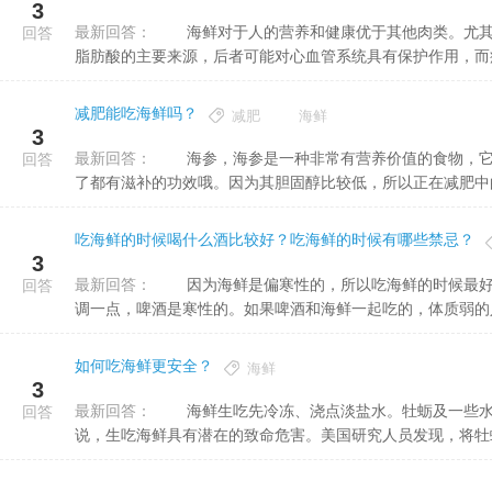
3
最新回答：
海鲜对于人的营养和健康优于其他肉类。尤其值得一提的是，海鲜中含有丰富的不饱和脂肪酸，是人体不饱和
回答
脂肪酸的主要来源，后者可能对心血管系统具有保护作用，而痛风
减肥能吃海鲜吗？
减肥
海鲜
3
最新回答：
海参，海参是一种非常有营养价值的食物，它具有很好的延缓衰老的功效，并且还能增强体质，不管是男女吃
回答
了都有滋补的功效哦。因为其胆固醇比较低，所以正在减肥中的妹
吃海鲜的时候喝什么酒比较好？吃海鲜的时候有哪些禁忌？
3
最新回答：
因为海鲜是偏寒性的，所以吃海鲜的时候最好搭配热性酒。常见的热性酒有还白酒、黄酒及葡萄酒，这里要强
回答
调一点，啤酒是寒性的。如果啤酒和海鲜一起吃的，体质弱的人可
如何吃海鲜更安全？
海鲜
3
最新回答：
海鲜生吃先冷冻、浇点淡盐水。牡蛎及一些水生贝类常存在一种“致伤弧菌”细菌。对肠道免疫功能差的人来
回答
说，生吃海鲜具有潜在的致命危害。美国研究人员发现，将牡蛎等