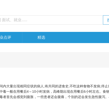
业点评
精选
间内大量出现相同症状的病人;有共同的进食史;不吃这种食物不发病;停止
中毒一般在用餐后4～10小时发病，高峰期出现在用餐后6小时左右。食
毒者首先会感觉到腹胀，一些患者还会腹痛，个别的还会发生急性腹泻。
呕吐的情况。食物中毒一般可分为细菌性(如大肠杆菌)、化学性(如农药)
性(如毒蘑菇)食物中毒。食物中毒既有个人中毒，也有群体中毒。其症状