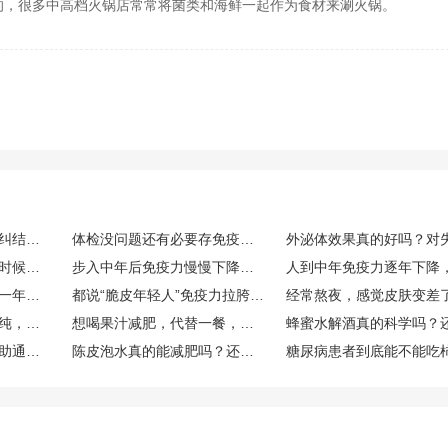
的，很多中高档火锅店常常将菌类和海鲜一起作为食材来涮火锅。
经常感冒免疫力低下，纠结要不要存免疫细胞，免疫细胞存储靠谱吗，博雅值得选吗？
体检没问题还有必要存免疫细胞吗？看了CAR-T案例很心动，博雅干细胞库的口碑和资质到底如何？
打算趁免疫力状态好的时候存储免疫细胞，生命银行免疫细胞存储有用吗？博雅生命靠谱吗？
步入中年后免疫力慢慢下降，免疫细胞储存有用吗？博雅免疫细胞存储怎么样？
人到中年免疫力一年比一年差，生命银行免疫细胞存储有用吗？博雅免疫细胞存储怎么样？
都说“脆皮年轻人”免疫力拉胯，在博雅等机构存储免疫细胞的作用究竟大不大？
外面买的果汁总觉得不纯，自己榨的话，一般要加多少水，加不蜂蜜？
想喝果汁减肥，代替一餐，哪种搭配热量低又比较抗饿？
吃柿子容易便秘还是帮助通便？
陈皮泡水真的能减肥吗？还是只是帮助消化？