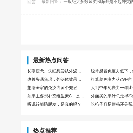
最新回答：
一般绝大多数菌类和海鲜是不起冲突
回答
最新热点问答
长期疲惫、失眠想尝试外泌体，国内外泌体哪家好？TechEXO®外泌体怎么样？
改善失眠焦虑，外泌体效果真的好吗？怎么选择靠谱外泌体品牌呢？ TechExo®外泌体质量怎么样？
想给全家的免疫力留个兜底保障，去博雅这样的生命银行存储免疫细胞有用吗？
如果主要想补充维生素C，是直接吃水果好，还是喝果汁好？哪种搭配维生素C含量最高？
听说锌能防脱发，是真的吗？
热点推荐