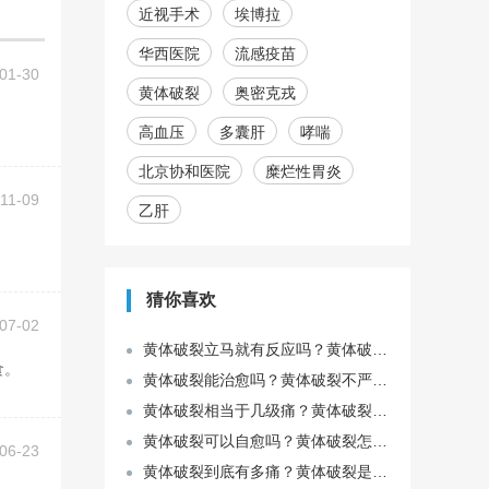
近视手术
埃博拉
华西医院
流感疫苗
01-30
黄体破裂
奥密克戎
高血压
多囊肝
哮喘
北京协和医院
糜烂性胃炎
11-09
乙肝
猜你喜欢
07-02
黄体破裂立马就有反应吗？黄体破裂是什么原因造成的？
食。
黄体破裂能治愈吗？黄体破裂不严重怎么治疗？
黄体破裂相当于几级痛？黄体破裂是怎么引起的？
黄体破裂可以自愈吗？黄体破裂怎样才能彻底治疗？
06-23
黄体破裂到底有多痛？黄体破裂是小腹中间疼吗？