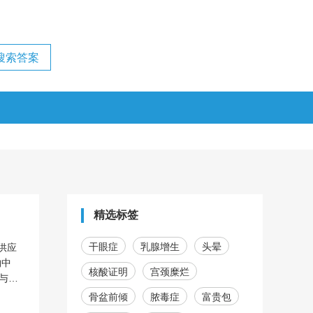
精选标签
干眼症
乳腺增生
头晕
供应
物中
核酸证明
宫颈糜烂
与腹
、动
骨盆前倾
脓毒症
富贵包