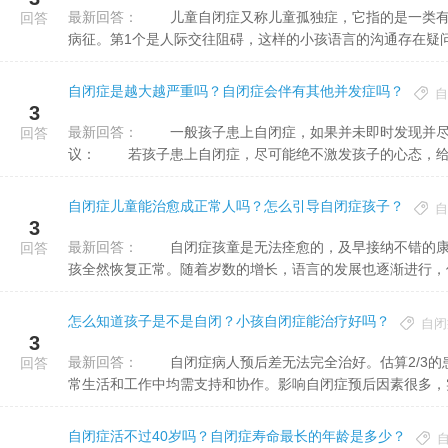
最新回答：
儿童自闭症又称儿童孤独症，它指的是一类有相近的临床表现的孤单谱系阻碍。主要的临床表现可以分成三类
回答
病征。第1个是人际交往阻碍，这样的小孩语言的沟通存在疑问，
自闭症是越大越严重吗？自闭症会伴有其他并发症吗？
自
3
最新回答：
一般孩子患上自闭症，如果并未即时发现并尽快治疗的话，病况会继续恶化，变得愈加严重的。 举动提
回答
议： 若孩子患上自闭症，尽可能绝不激发孩子的心态，给孩
自闭症儿童能治愈成正常人吗？怎么引导自闭症孩子？
自
3
最新回答：
自闭症孩童是无法痊愈的，及早接纳不错的康复训练和教育，只能有助于改善病人的预后，但是，并不能让小
回答
孩全然恢复正常。随着岁数的增长，语言的发展也逐渐进行，但是
怎么知道孩子是不是自闭？小孩自闭症能治疗好吗？
自闭
3
最新回答：
自闭症病人预后差无法完全治好。估算2/3的患者成年后在社会适应能力、工作能力和独立性方面均较差，在日
回答
常生活和工作中均需支持和协作。影响自闭症预后因素很多，实.
自闭症活不过40岁吗？自闭症寿命最长的年龄是多少？