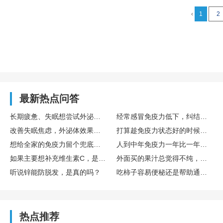
‹
1
2
最新热点问答
长期疲惫、失眠想尝试外泌体，国内外泌体哪家好？TechEXO®外泌体怎么样？
经常感冒免疫力低下，纠结要不要存免疫细胞，免疫细胞存储靠谱吗，博雅值得选吗？
改善失眠焦虑，外泌体效果真的好吗？怎么选择靠谱外泌体品牌呢？ TechExo®外泌体质量怎么样？
打算趁免疫力状态好的时候存储免疫细胞，生命银行免疫细胞存储有用吗？博雅生命靠谱吗？
想给全家的免疫力留个兜底保障，去博雅这样的生命银行存储免疫细胞有用吗？
人到中年免疫力一年比一年差，生命银行免疫细胞存储有用吗？博雅免疫细胞存储怎么样？
如果主要想补充维生素C，是直接吃水果好，还是喝果汁好？哪种搭配维生素C含量最高？
外面买的果汁总觉得不纯，自己榨的话，一般要加多少水，加不蜂蜜？
听说锌能防脱发，是真的吗？
吃柿子容易便秘还是帮助通便？
热点推荐