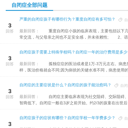
自闭症全部问题
严重的自闭症孩子有哪些行为？重度自闭症有多可怕？
自
3
最新回答：
重度自闭症小孩的临床表现，主要包括以下几个方面： 1、伴有显著的社交阻碍：一般表现出无法与人正
回答
常交流，与父母亲之间也不足安全感，并未依赖性; 2、语..
自闭症孩子需要上特殊学校吗？自闭症一年的治疗费用是多少
3
最新回答：
孤独症症的医治或者是1万-3万元左右。病患所处的区域不一样，区域的经济前提层次不齐，收费原则不一
回答
样，医治价格就会不同;因为病状的关键水准不同，病患使用的治
自闭症的主要症状是什么？自闭症的孩子能治愈吗？
自闭
3
最新回答：
自闭症主要临床表现为社交阻碍、交际阻碍、感兴趣受限、刻板印象和重复行为。大多数幼儿也有不同程度的
回答
智商低下。自闭症一般在3岁之前开始。约2/3的孩童在出世后日.
自闭症孩子的症状有哪些？自闭症学校一年学费多少？
自
3