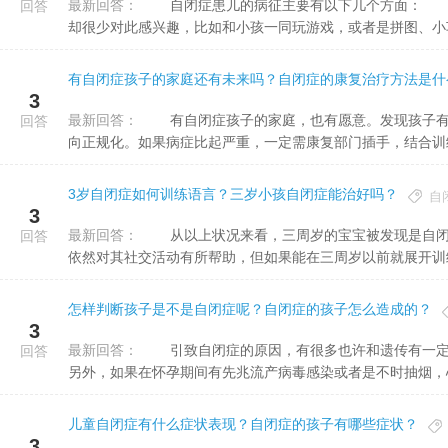
最新回答：
自闭症患儿的病征主要有以下几个方面： 1，感兴趣特别狭小，比如平常小孩爱玩的游戏，自闭症的小孩
回答
却很少对此感兴趣，比如和小孩一同玩游戏，或者是拼图、小车、
有自闭症孩子的家庭还有未来吗？自闭症的康复治疗方法是什
3
最新回答：
有自闭症孩子的家庭，也有愿意。发现孩子有自闭的取向，如果程度轻，通过积极的家庭引导，有或许日渐走
回答
向正规化。如果病症比起严重，一定需康复部门插手，结合训练、
3岁自闭症如何训练语言？三岁小孩自闭症能治好吗？
自
3
最新回答：
从以上状况来看，三周岁的宝宝被发现是自闭症，这样的情形也需立刻开展行为训练，如三周岁立即训练或许
回答
依然对其社交活动有所帮助，但如果能在三周岁以前就展开训练，
怎样判断孩子是不是自闭症呢？自闭症的孩子怎么造成的？
3
最新回答：
引致自闭症的原因，有很多也许和遗传有一定的联系，主要是由于遗传因素和环境因素相互作用致使的结果。
回答
另外，如果在怀孕期间有先兆流产病毒感染或者是不时抽烟，心态
儿童自闭症有什么症状表现？自闭症的孩子有哪些症状？
3