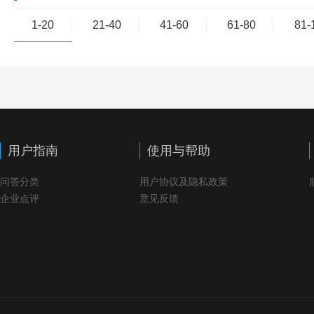
1-20
21-40
41-60
61-80
81-
用户指南
使用与帮助
问答分类
用户协议及隐私政策
企业点评
意见反馈