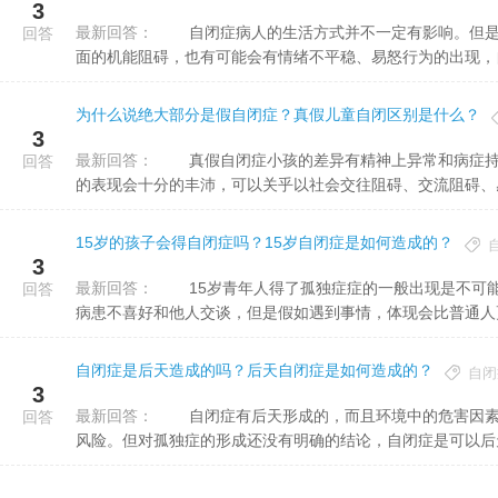
3
最新回答：
自闭症病人的生活方式并不一定有影响。但是自闭症患儿不爱好与外界事物多以接触，并伴随着生长语言等方
回答
面的机能阻碍，也有可能会有情绪不平稳、易怒行为的出现，自闭
为什么说绝大部分是假自闭症？真假儿童自闭区别是什么？
3
最新回答：
真假自闭症小孩的差异有精神上异常和病症持续时间的不同。 一、精神上异常：真自闭症小孩精神上异常
回答
的表现会十分的丰沛，可以关乎以社会交往阻碍、交流阻碍、感兴
15岁的孩子会得自闭症吗？15岁自闭症是如何造成的？
3
最新回答：
15岁青年人得了孤独症症的一般出现是不可能对所有事情感兴趣，也不可能在所偶尔候有任何觉得。孤独症症
回答
病患不喜好和他人交谈，但是假如遇到事情，体现会比普通人更剧
自闭症是后天造成的吗？后天自闭症是如何造成的？
自闭
3
最新回答：
自闭症有后天形成的，而且环境中的危害因素、围产期的危险因素影响妊娠期胚胎的发育，并增加孤独症的高
回答
风险。但对孤独症的形成还没有明确的结论，自闭症是可以后天得