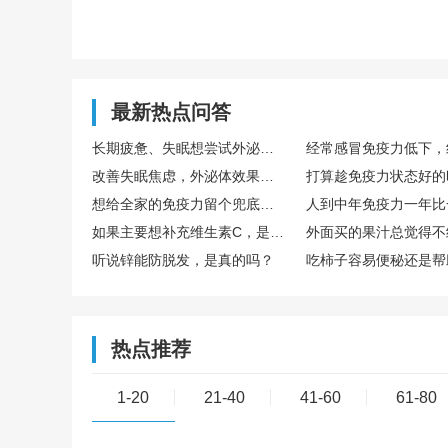
最新热点问答
长期疲惫、失眠想尝试外泌体，国内外泌体哪家好？TechEXO®外泌体怎么样？
改善失眠焦虑，外泌体效果真的好吗？怎么选择靠谱外泌体品牌呢？ TechExo®外泌体质量怎么样？
想给全家的免疫力留个兜底保障，去博雅这样的生命银行存储免疫细胞有用吗？
如果主要想补充维生素C，是直接吃水果好，还是喝果汁好？哪种搭配维生素C含量最高？
听说锌能防脱发，是真的吗？
热点推荐
1-20
21-40
41-60
61-80