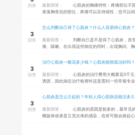
最新回答：
心肌炎的胸痛特性：疼痛部位不固定、疼痛性质多变。 心肌炎致使的胸痛病征可以座落心前区，也有可能
回答
座落胸骨后的部位，疼痛可以呈持续性，也可以间歇
怎么判断自己得了心肌炎？什么人容易得心肌炎？
3
最新回答：
判断自己是不是得了心肌炎，首先要看病征。心肌炎病人多发生于病毒感染之后，可以出现发热病征，伴有咽
回答
痛、咳嗽。在出现这些病症的同时，出现胸闷、胸痛
治疗心肌炎一般花多少钱？心肌炎能彻底治好吗？
3
最新回答：
心肌炎的治疗费用大概要花3千元-5千元左右。临床疾病科学系统治疗很关键，但是治疗前需完全明确病症的
回答
诱因，因此病症治疗检查时还是需到一些常规专业的
心肌炎是怎么引起的？年轻人得心肌病还能活多久
3
最新回答：
心肌炎的原因是较多的，最常见的原因是因为病毒性感染所引起来的心肌炎。其次一些细菌性的感染，真菌，
回答
螺旋体或者是立克次体的感染，也有可能会掀起心肌