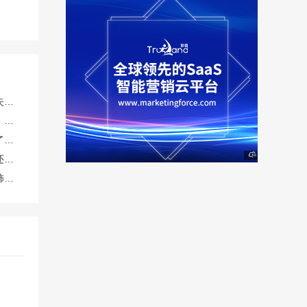
外泌体效果真的好吗？对失眠焦虑有帮助吗？TechExo®外泌体怎么样？
人到中年免疫力逐年下降，提前储备，免疫细胞存储有必要吗？有没有靠谱机构推荐？博雅咋样？
经常熬夜，感觉皮肤变差了，喝什么果汁可以帮助改善气色？
蜂蜜水解酒真的科学吗？还是心理作用？
糖尿病患者到底能不能吃柿子？升糖快吗？