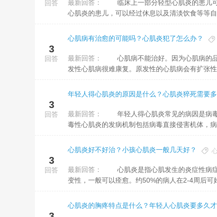
最新回答：
临床上一部分轻型心肌炎的患儿可以自愈，心肌炎可以分成轻型心肌炎以及急性暴发性心肌炎。对于某些轻型
回答
心肌炎的患儿，可以经过休息以及清淡饮食等等自
心肌病有治愈的可能吗？心肌炎犯了怎么办？
3
最新回答：
心肌病不能治好。因为心肌病的品种十分多，严重的程度也不同，继发性的心肌病相对来说会好一些，但是原
回答
发性心肌病很难康复。原发性的心肌病会有扩张性心
年轻人得心肌炎的原因是什么？心肌炎猝死需要多
3
最新回答：
年轻人得心肌炎常见的病因是病毒感染。多种病毒都可以引起心肌炎，包括肠病毒、腺病毒、流感病毒等。病
回答
毒性心肌炎的发病机制包括病毒直接侵害机体，病毒
心肌炎好不好治？小孩心肌炎一般几天好？
3
最新回答：
心肌炎是指心肌发生的炎症性病症，心肌可出现局灶性或弥漫性炎性浸润，伴临近心肌细胞不同程度的坏死或
回答
变性，一般可以痊愈。约50%的病人在2-4周后可好
心肌炎的胸疼特点是什么？年轻人心肌炎要多久才
3