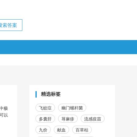
精选标签
飞蚊症
幽门螺杆菌
中极
可以
多囊肝
荨麻疹
流感疫苗
九价
献血
百草枯