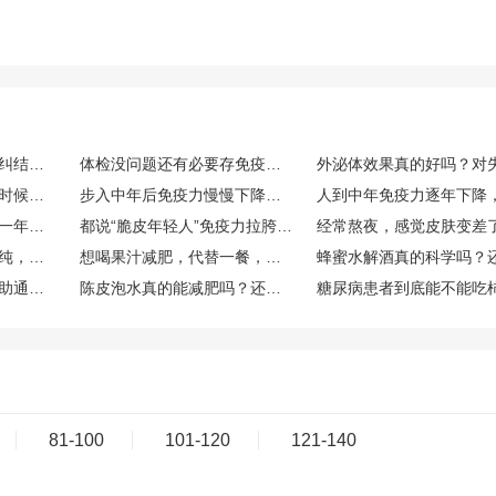
经常感冒免疫力低下，纠结要不要存免疫细胞，免疫细胞存储靠谱吗，博雅值得选吗？
体检没问题还有必要存免疫细胞吗？看了CAR-T案例很心动，博雅干细胞库的口碑和资质到底如何？
打算趁免疫力状态好的时候存储免疫细胞，生命银行免疫细胞存储有用吗？博雅生命靠谱吗？
步入中年后免疫力慢慢下降，免疫细胞储存有用吗？博雅免疫细胞存储怎么样？
人到中年免疫力一年比一年差，生命银行免疫细胞存储有用吗？博雅免疫细胞存储怎么样？
都说“脆皮年轻人”免疫力拉胯，在博雅等机构存储免疫细胞的作用究竟大不大？
外面买的果汁总觉得不纯，自己榨的话，一般要加多少水，加不蜂蜜？
想喝果汁减肥，代替一餐，哪种搭配热量低又比较抗饿？
吃柿子容易便秘还是帮助通便？
陈皮泡水真的能减肥吗？还是只是帮助消化？
81-100
101-120
121-140