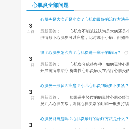
心肌炎全部问题
心肌炎是大病还是小病？心肌病最好的治疗方法是
3
最新回答：
心肌炎不能笼统认为是大病还是小病，需结合病人的临床症状，以及相关的检查，综合断定病状的严重性。一
回答
般情形下心肌炎可以痊愈，此时属于小病，但如果并
得了心肌炎怎么办？心肌炎是一辈子的病吗？
3
最新回答：
心肌炎分成很多种，如病毒性心肌炎、梅毒性心肌炎、风湿性心肌炎等，病毒性心肌炎可口服一些抗病毒药品
回答
开展抗病毒治疗;梅毒性心肌炎病人在治疗心肌炎的同
心肌炎一般多久痊愈？小儿心肌炎到底要不要紧？
3
最新回答：
如果是中轻度的病毒性心肌炎经过适当的治疗，约莫在3周左右就可以痊愈。但是有着复发性。如果急性心肌
回答
炎并入心律失常，则抗心律失常的用药一般要持续
心肌炎能自愈吗？心肌炎最好的治疗方法是什么？
3