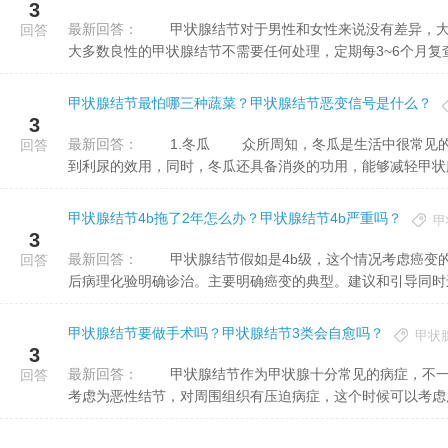
3
最新回答：
甲状腺结节对于男性和女性来说没有差异，大多数是甲状腺结节都不严重，因为多数的甲状腺结节是良性的，
回答
大多数良性的甲状腺结节不需要任何处理，定期每3~6个月复查一
甲状腺结节最怕哪三种蔬菜？甲状腺结节恶变信号是什么？
3
最新回答：
1.冬瓜 众所周知，冬瓜是生活中很常见的食物之一，它的价钱不贵，但是食用价值却很高，一方面可以起
回答
到利尿的效用，同时，冬瓜还具备消炎的功用，能够减轻甲状腺.
甲状腺结节4b拖了2年怎么办？甲状腺结节4b严重吗？
甲
3
最新回答：
甲状腺结节假如是4b级，这个情况考虑癌变的几率是甚为高的，大概现在已经癌变，须要考虑赋予手术切除以
回答
后病理化验明确诊治。主要明确癌变的典型。建议和引导同时还须
甲状腺结节要做手术吗？甲状腺结节3类会自愈吗？
甲状
3
最新回答：
甲状腺结节作为甲状腺十分常见的病症，不一定都需手术，而且多数的甲状腺结节是不需要手术的，如果仅仅
回答
考虑为恶性结节，对周围组织有压迫病症，这个时候可以考虑用甲