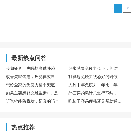
‹
1
2
最新热点问答
长期疲惫、失眠想尝试外泌体，国内外泌体哪家好？TechEXO®外泌体怎么样？
经常感冒免疫力低下，纠结要不要存免疫细胞，免疫细胞存储靠谱吗，博雅值得选吗？
改善失眠焦虑，外泌体效果真的好吗？怎么选择靠谱外泌体品牌呢？ TechExo®外泌体质量怎么样？
打算趁免疫力状态好的时候存储免疫细胞，生命银行免疫细胞存储有用吗？博雅生命靠谱吗？
想给全家的免疫力留个兜底保障，去博雅这样的生命银行存储免疫细胞有用吗？
人到中年免疫力一年比一年差，生命银行免疫细胞存储有用吗？博雅免疫细胞存储怎么样？
如果主要想补充维生素C，是直接吃水果好，还是喝果汁好？哪种搭配维生素C含量最高？
外面买的果汁总觉得不纯，自己榨的话，一般要加多少水，加不蜂蜜？
听说锌能防脱发，是真的吗？
吃柿子容易便秘还是帮助通便？
热点推荐