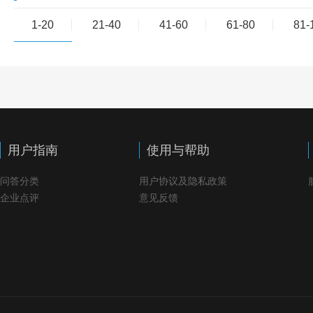
1-20
21-40
41-60
61-80
81-
用户指南
使用与帮助
问答分类
用户协议及隐私政策
企业点评
意见反馈