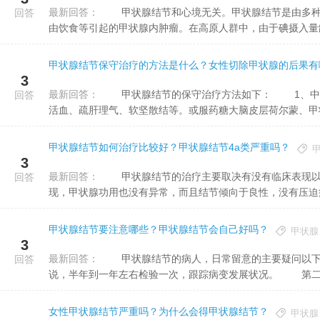
最新回答：
甲状腺结节和心境无关。甲状腺结节是由多种因素引起的，多数情形下是不能自行扫除的。甲状腺结节是一种
回答
由饮食等引起的甲状腺内肿瘤。在高原人群中，由于碘摄入量缺乏
甲状腺结节保守治疗的方法是什么？女性切除甲状腺的后果有
3
最新回答：
甲状腺结节的保守治疗方法如下： 1、中药材辨证论治，中药材可从病根入手治疗，纯天然中药材有化瘀
回答
活血、疏肝理气、软坚散结等。或服药糖大脑皮层荷尔蒙、甲状腺
甲状腺结节如何治疗比较好？甲状腺结节4a类严重吗？
3
最新回答：
甲状腺结节的治疗主要取决有没有临床表现以及结节的特性，对于早期的甲状腺结节，如果没有显著的临床表
回答
现，甲状腺功用也没有异常，而且结节倾向于良性，没有压迫病征
甲状腺结节要注意哪些？甲状腺结节会自己好吗？
甲状腺
3
最新回答：
甲状腺结节的病人，日常留意的主要疑问以下几个方面： 第一：对于良性结节，主要留意复查，一般来
回答
说，半年到一年左右检验一次，跟踪病变发展状况。 第二：
女性甲状腺结节严重吗？为什么会得甲状腺结节？
甲状腺