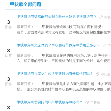
甲状腺全部问题
甲状腺结节锻炼能消失吗？吃什么能散甲状腺结节？
甲状
3
最新回答：
甲状腺结节锻炼消失可能存在两种情况： 1、甲状腺结节一直都存在，只是本身很小，前面做彩超发现有
回答
结节，后面做彩超时却没有发现，这种情况与彩超医生的技术有关
甲状腺穿刺怎么做的？甲状腺结节做穿刺费用是多少？
甲
3
最新回答：
甲状腺结节穿刺的费用分为几块，超声科有一个就是穿刺的费用，还有一个活检的费用，大概400-500元左
回答
右。然后用的穿刺针，不同规格的针是不同的价钱，这个费用大.
甲状腺结节是怎么引起？甲状腺结节长得快好吗？
甲状腺
3
最新回答：
甲状腺结节是由多方面的因素引起，比如环境因素、机体因素、遗传等，所以甲状腺结节不一定是什么大问
回答
题。一般分为良性的结节性甲状腺肿以及恶性的甲状腺癌，以前
甲状腺穿刺需要陪同吗？甲状腺穿刺疼吗？
甲状腺
3