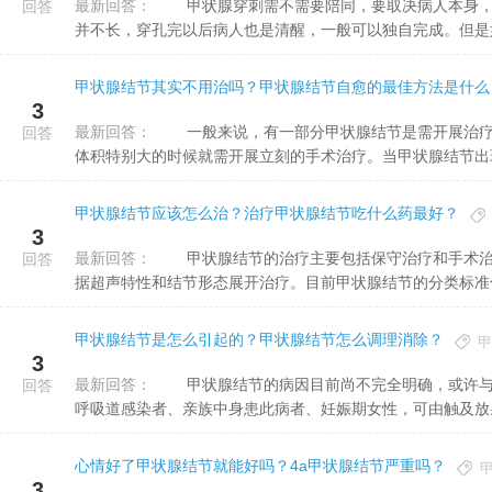
最新回答：
甲状腺穿刺需不需要陪同，要取决病人本身，因为甲状腺穿刺一般并不需要用到麻醉，而且整个穿刺过程时间
回答
并不长，穿孔完以后病人也是清醒，一般可以独自完成。但是如果
甲状腺结节其实不用治吗？甲状腺结节自愈的最佳方法是什么
3
最新回答：
一般来说，有一部分甲状腺结节是需开展治疗的。比如说良性甲状腺结节掀起病人出现吞咽难于，呼吸困难，
回答
体积特别大的时候就需开展立刻的手术治疗。当甲状腺结节出现癌
甲状腺结节应该怎么治？治疗甲状腺结节吃什么药最好？
3
最新回答：
甲状腺结节的治疗主要包括保守治疗和手术治疗。对于甲状腺结节病人，提议首先检验甲状腺彩超检验，并根
回答
据超声特性和结节形态展开治疗。目前甲状腺结节的分类标准化是
甲状腺结节是怎么引起的？甲状腺结节怎么调理消除？
甲
3
最新回答：
甲状腺结节的病因目前尚不完全明确，或许与缺碘、促甲状腺荷尔蒙分泌过多、自身抗体有关。本病好发于上
回答
呼吸道感染者、亲族中身患此病者、妊娠期女性，可由触及放射性
心情好了甲状腺结节就能好吗？4a甲状腺结节严重吗？
3