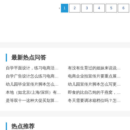
‹
1
2
3
4
5
6
最新热点问答
自学平面设计，练习电商活动主图设计的完整训练流程
有没有生育过的姐妹来说说存胎盘干细胞算不算个好决策？博雅干细胞库在这方面专业吗？
自学广告设计怎么练习电商主图设计实操
电商企业拍宣传片要重点展示哪些核心内容
幼儿园毕业宣传片脚本怎么设计更有氛围感
幼儿园宣传片脚本怎么写更童趣
本地（如北京/上海/深圳）有哪些口碑不错的宣传片制作公司？
即食的比自己炖的干燕窝，营养是不是差很多？
是等双十一这种大促买划算，还是新款一出就买比较好？差价能有多少？
冬天需要调冰箱档位吗？怎么调？
热点推荐