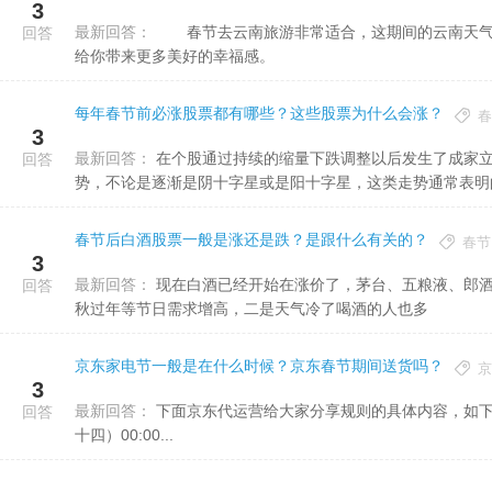
3
最新回答：
春节去云南旅游非常适合，这期间的云南天气气候环境非常给力，宛若春天一般温暖，而且浓郁的节日氛围将
回答
给你带来更多美好的幸福感。
每年春节前必涨股票都有哪些？这些股票为什么会涨？
春
3
最新回答：
在个股通过持续的缩量下跌调整以后发生了成家立业量大幅度衰老，发生了一些相近阴十字星和阳十字星相遇的走
回答
势，不论是逐渐是阴十字星或是阳十字星，这类走势通常表明的行
春节后白酒股票一般是涨还是跌？是跟什么有关的？
春节
3
最新回答：
现在白酒已经开始在涨价了，茅台、五粮液、郎酒等几家大牌都陆续提价。三季度四季度价格会继续走高，一是中
回答
秋过年等节日需求增高，二是天气冷了喝酒的人也多
京东家电节一般是在什么时候？京东春节期间送货吗？
京
3
最新回答：
下面京东代运营给大家分享规则的具体内容，如下： 1、春节期间商家统一发货时效要求 2019年1月29日（腊月二
回答
十四）00:00...