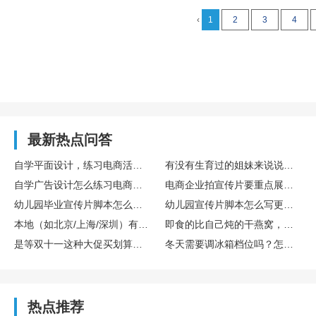
‹
1
2
3
4
最新热点问答
自学平面设计，练习电商活动主图设计的完整训练流程
有没有生育过的姐妹来说说存胎盘干细胞算不算个好决策？博雅干细胞库在这方面专业吗？
自学广告设计怎么练习电商主图设计实操
电商企业拍宣传片要重点展示哪些核心内容
幼儿园毕业宣传片脚本怎么设计更有氛围感
幼儿园宣传片脚本怎么写更童趣
本地（如北京/上海/深圳）有哪些口碑不错的宣传片制作公司？
即食的比自己炖的干燕窝，营养是不是差很多？
是等双十一这种大促买划算，还是新款一出就买比较好？差价能有多少？
冬天需要调冰箱档位吗？怎么调？
热点推荐