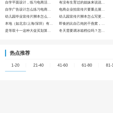
自学平面设计，练习电商活动主图设计的完整训练流程
有没有生育过的姐妹来说说存胎盘干细胞算不算个好决策？博雅干细胞库在这方面专业吗？
自学广告设计怎么练习电商主图设计实操
电商企业拍宣传片要重点展示哪些核心内容
幼儿园毕业宣传片脚本怎么设计更有氛围感
幼儿园宣传片脚本怎么写更童趣
本地（如北京/上海/深圳）有哪些口碑不错的宣传片制作公司？
即食的比自己炖的干燕窝，营养是不是差很多？
是等双十一这种大促买划算，还是新款一出就买比较好？差价能有多少？
冬天需要调冰箱档位吗？怎么调？
热点推荐
1-20
21-40
41-60
61-80
81-