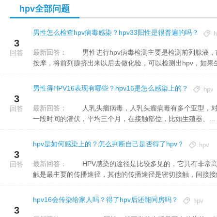
hpv全部问题
男性怎么检查hpv病毒感染？hpv33阳性是很普遍的吗？
h
3
最新回答：
男性进行hpv病毒检测主要是检测前列腺液，前列腺的检测主要是通过禁欲三天以后，通过肛门或者直肠进行
回答
按摩，将前列腺挤出来以后去做化验，可以检测出hpv，如果生.
男性得HPV16表现有哪些？hpv16是怎么感染上的？
hpv
3
最新回答：
人乳头瘤病毒，人乳头瘤病毒有多个亚型，对于低危型和hpv16的影响。如果男性感染了hpv16病毒后，经过
回答
一段时间的潜伏，平均三个月，在接触部位，比如生殖器、...
hpv是如何感染上的？怎么判断自己是否得了hpv？
hpv
3
最新回答：
HPV感染的途径是比较多见的，它具有非常高度的宿主特异性，主要感染人体特异部位的皮肤粘膜。其中性接
回答
触是最主要的传播途径，其他的传播途径是密切接触，间接接触，
hpv16会传染给家人吗？得了hpv后还能同房吗？
hpv
3