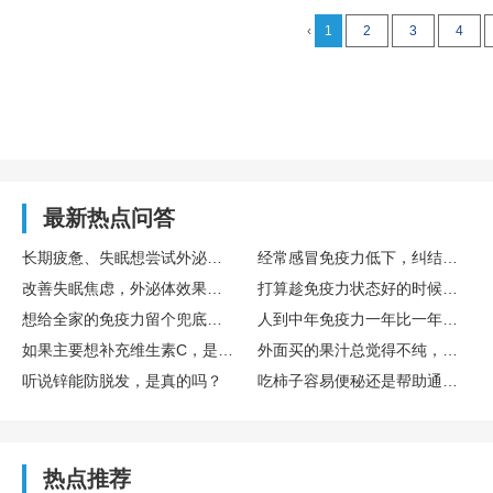
‹
1
2
3
4
最新热点问答
长期疲惫、失眠想尝试外泌体，国内外泌体哪家好？TechEXO®外泌体怎么样？
经常感冒免疫力低下，纠结要不要存免疫细胞，免疫细胞存储靠谱吗，博雅值得选吗？
改善失眠焦虑，外泌体效果真的好吗？怎么选择靠谱外泌体品牌呢？ TechExo®外泌体质量怎么样？
打算趁免疫力状态好的时候存储免疫细胞，生命银行免疫细胞存储有用吗？博雅生命靠谱吗？
想给全家的免疫力留个兜底保障，去博雅这样的生命银行存储免疫细胞有用吗？
人到中年免疫力一年比一年差，生命银行免疫细胞存储有用吗？博雅免疫细胞存储怎么样？
如果主要想补充维生素C，是直接吃水果好，还是喝果汁好？哪种搭配维生素C含量最高？
外面买的果汁总觉得不纯，自己榨的话，一般要加多少水，加不蜂蜜？
听说锌能防脱发，是真的吗？
吃柿子容易便秘还是帮助通便？
热点推荐