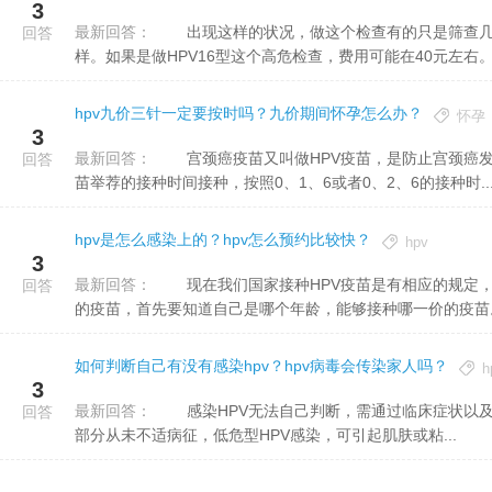
3
最新回答：
出现这样的状况，做这个检查有的只是筛查几个高危项目，有的是做一个全套的检查，实际的收费可能也不一
回答
样。如果是做HPV16型这个高危检查，费用可能在40元左右。.
hpv九价三针一定要按时吗？九价期间怀孕怎么办？
怀孕
3
最新回答：
宫颈癌疫苗又叫做HPV疫苗，是防止宫颈癌发病的疫苗。目前许可进入中国的宫颈癌疫苗有四种，应当按照疫
回答
苗举荐的接种时间接种，按照0、1、6或者0、2、6的接种时..
hpv是怎么感染上的？hpv怎么预约比较快？
hpv
3
最新回答：
现在我们国家接种HPV疫苗是有相应的规定，不同的年龄适于不同的价钱，就是说几价，四价二价，九价这样
回答
的疫苗，首先要知道自己是哪个年龄，能够接种哪一价的疫苗。预
如何判断自己有没有感染hpv？hpv病毒会传染家人吗？
h
3
最新回答：
感染HPV无法自己判断，需通过临床症状以及查体检查的结果综合判断。 1.临床症状 HPV潜伏感染者
回答
部分从未不适病征，低危型HPV感染，可引起肌肤或粘...