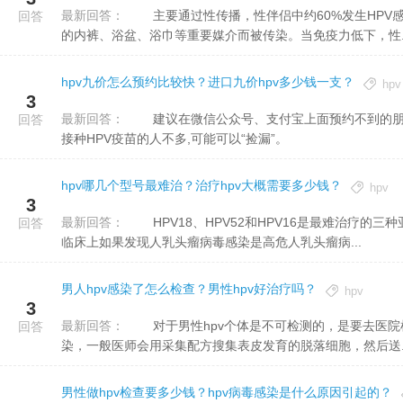
最新回答：
主要通过性传播，性伴侣中约60%发生HPV感染，另外还有间接传播，间接传播是由于接触携带HPV病毒患者
回答
的内裤、浴盆、浴巾等重要媒介而被传染。当免疫力低下，性..
hpv九价怎么预约比较快？进口九价hpv多少钱一支？
hpv
3
最新回答：
建议在微信公众号、支付宝上面预约不到的朋友,直接到当地社区医院、疾控中心去问有没有疫苗,很多小地方
回答
接种HPV疫苗的人不多,可能可以“捡漏”。
hpv哪几个型号最难治？治疗hpv大概需要多少钱？
hpv
3
最新回答：
HPV18、HPV52和HPV16是最难治疗的三种亚型。HPV感染易于引致宫颈肿瘤、宫颈癌前病变和宫颈癌。所以
回答
临床上如果发现人乳头瘤病毒感染是高危人乳头瘤病...
男人hpv感染了怎么检查？男性hpv好治疗吗？
hpv
3
最新回答：
对于男性hpv个体是不可检测的，是要去医院检验的，男性可以去医院皮肤科做hpv抗原检测，看看是不是有感
回答
染，一般医师会用采集配方搜集表皮发育的脱落细胞，然后送..
男性做hpv检查要多少钱？hpv病毒感染是什么原因引起的？