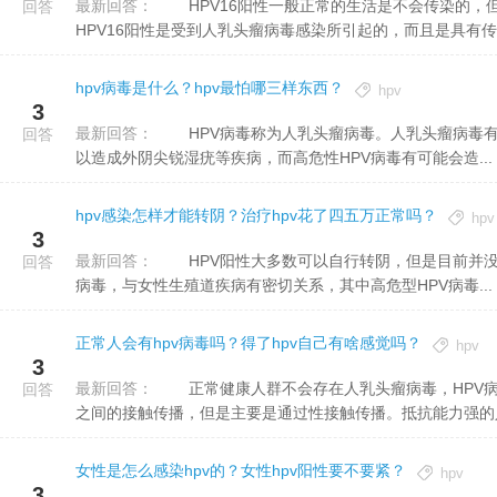
最新回答：
HPV16阳性一般正常的生活是不会传染的，但是进行性生活或者是接触破损的皮肤很可能会导致出现感染。
回答
HPV16阳性是受到人乳头瘤病毒感染所引起的，而且是具有传..
hpv病毒是什么？hpv最怕哪三样东西？
hpv
3
最新回答：
HPV病毒称为人乳头瘤病毒。人乳头瘤病毒有160多种亚型，其中又分为低危型和高危型。低危型HPV病毒可
回答
以造成外阴尖锐湿疣等疾病，而高危性HPV病毒有可能会造...
hpv感染怎样才能转阴？治疗hpv花了四五万正常吗？
hpv
3
最新回答：
HPV阳性大多数可以自行转阴，但是目前并没有特殊、有效的手段能够确切帮助HPV转阴。HPV称为人乳头瘤
回答
病毒，与女性生殖道疾病有密切关系，其中高危型HPV病毒...
正常人会有hpv病毒吗？得了hpv自己有啥感觉吗？
hpv
3
最新回答：
正常健康人群不会存在人乳头瘤病毒，HPV病毒是人乳头瘤病毒，可以通过性传播、母婴传播或者皮肤和皮肤
回答
之间的接触传播，但是主要是通过性接触传播。抵抗能力强的人群
女性是怎么感染hpv的？女性hpv阳性要不要紧？
hpv
3