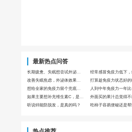
最新热点问答
长期疲惫、失眠想尝试外泌体，国内外泌体哪家好？TechEXO®外泌体怎么样？
改善失眠焦虑，外泌体效果真的好吗？怎么选择靠谱外泌体品牌呢？ TechExo®外泌体质量怎么样？
想给全家的免疫力留个兜底保障，去博雅这样的生命银行存储免疫细胞有用吗？
如果主要想补充维生素C，是直接吃水果好，还是喝果汁好？哪种搭配维生素C含量最高？
听说锌能防脱发，是真的吗？
热点推荐