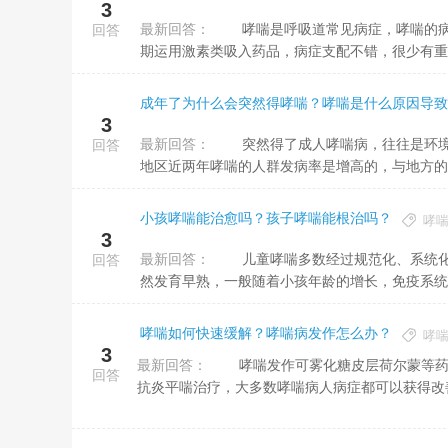
3
最新回答：
哮喘是呼吸道常见病症，哮喘的病人可以活多少年主要根据哮喘操纵的情形来定。如果病人能够法则用药，长
回答
期运用激素类吸入药品，病症支配不错，很少有重症
成年了为什么会突然得哮喘？哮喘是什么原因导致
3
最新回答：
突然得了成人哮喘病，往往是环境因素的变化有关系，也与个人体质的变化有关系。环境因素，比方说内蒙古
回答
地区近两年哮喘的人群发病率是增高的，与地方的植
小孩哮喘能治愈吗？孩子哮喘能根治吗？
哮
3
最新回答：
儿童哮喘多数经过规范化、系统化的治疗都能治好。儿童哮喘跟成人哮喘不一样，因为儿童免疫系统还没有全
回答
然发育早熟，一般随着小孩年龄的增长，免疫系统渐
哮喘如何快速缓解？哮喘病发作怎么办？
哮
3
最新回答：
哮喘发作可雾化糖皮层荷尔蒙等药品改善气道的炎症，服药茶碱，白三烯受体拮抗剂积极的
回答
抗炎平喘治疗，大多数哮喘病人病症都可以获得改善