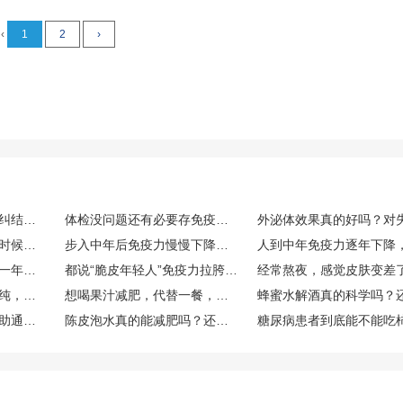
‹
1
2
›
经常感冒免疫力低下，纠结要不要存免疫细胞，免疫细胞存储靠谱吗，博雅值得选吗？
体检没问题还有必要存免疫细胞吗？看了CAR-T案例很心动，博雅干细胞库的口碑和资质到底如何？
打算趁免疫力状态好的时候存储免疫细胞，生命银行免疫细胞存储有用吗？博雅生命靠谱吗？
步入中年后免疫力慢慢下降，免疫细胞储存有用吗？博雅免疫细胞存储怎么样？
人到中年免疫力一年比一年差，生命银行免疫细胞存储有用吗？博雅免疫细胞存储怎么样？
都说“脆皮年轻人”免疫力拉胯，在博雅等机构存储免疫细胞的作用究竟大不大？
外面买的果汁总觉得不纯，自己榨的话，一般要加多少水，加不蜂蜜？
想喝果汁减肥，代替一餐，哪种搭配热量低又比较抗饿？
吃柿子容易便秘还是帮助通便？
陈皮泡水真的能减肥吗？还是只是帮助消化？