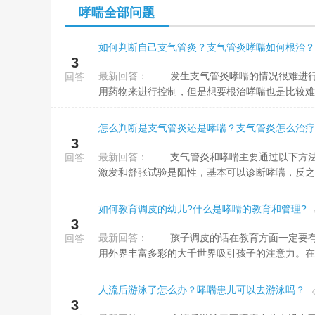
哮喘全部问题
三点就是应
如何判断自己支气管炎？支气管炎哮喘如何根治？
3
最新回答：
发生支气管炎哮喘的情况很难进行根治，如果是急性支气管炎，可以根治，如果伴发哮喘的情况，可以长期使
回答
用药物来进行控制，但是想要根治哮喘也是比较难的
怎么判断是支气管炎还是哮喘？支气管炎怎么治疗
3
最新回答：
支气管炎和哮喘主要通过以下方法区别： 第一，检测结果，通过有肺功能的检测，如果检查后发现支气管
回答
激发和舒张试验是阳性，基本可以诊断哮喘，反之就
如何教育调皮的幼儿?什么是哮喘的教育和管理?
3
最新回答：
孩子调皮的话在教育方面一定要有耐心，平时需要培养孩子的兴趣爱好。可以去一些环境能吸引孩子的地方，
回答
用外界丰富多彩的大千世界吸引孩子的注意力。在大
人流后游泳了怎么办？哮喘患儿可以去游泳吗？
3