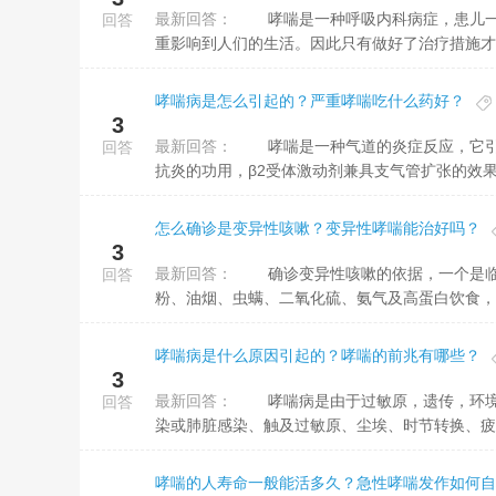
最新回答：
哮喘是一种呼吸内科病症，患儿一旦出现了哮喘疑问的话，往往会诱导气促、胸闷、咳嗽、喘息等等病征，严
回答
重影响到人们的生活。因此只有做好了治疗措施才能
哮喘病是怎么引起的？严重哮喘吃什么药好？
3
最新回答：
哮喘是一种气道的炎症反应，它引起了呼吸道平滑肌的收缩，出现胸闷、气短和呼吸困难。糖皮层荷尔蒙具备
回答
抗炎的功用，β2受体激动剂兼具支气管扩张的效果，
怎么确诊是变异性咳嗽？变异性哮喘能治好吗？
3
最新回答：
确诊变异性咳嗽的依据，一个是临床表现，另一个是相应的特别检查。 检测有明确的过敏原，如冷空气、花
回答
粉、油烟、虫螨、二氧化硫、氨气及高蛋白饮食，如
哮喘病是什么原因引起的？哮喘的前兆有哪些？
3
最新回答：
哮喘病是由于过敏原，遗传，环境污染，感染，胃食管反流等。哮喘病原因比起多，如遗传、重复上呼吸道感
回答
染或肺脏感染、触及过敏原、尘埃、时节转换、疲惫
哮喘的人寿命一般能活多久？急性哮喘发作如何自