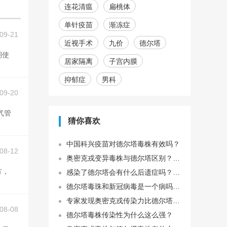
连花清瘟
扁桃体
单针疫苗
渐冻症
09-21
近视手术
九价
德尔塔
居家隔离
子宫内膜
抑郁症
男科
09-20
猜你喜欢
中国科兴疫苗对德尔塔毒株有效吗？
08-12
奥密克戎变异毒株与德尔塔区别？哪个厉害？
感染了德尔塔会有什么后遗症吗？有德尔塔后遗症该怎么办？
德尔塔毒珠和新冠病毒是一个病吗？两者有什么区别？
专家发现奥密克戎传染力比德尔塔增37.5% ，这意味着什么？
08-08
德尔塔毒株传染性为什么这么强？