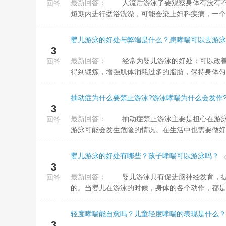
最新回答：
人流后游泳了要观察身体有没有不舒服的症状。如果没有异常，就不用做治疗，平时要保持阴部的干净，如果
回答
短期内进行盆浴洗澡，可能会染上妇科疾病，一个月
婴儿游泳的好处与弊端是什么？患哮喘可以去游泳
3
最新回答：
经常为婴儿游泳的好处：可以改善宝宝的感冒和抗病能力，并可以提高肺活量，增加肺泡的通气，使胸部肌肉
回答
得到锻炼，增强肌体消耗过多的脂肪，保持身体匀称
抽动症为什么要禁止游泳?游泳哮喘为什么会发作
3
最新回答：
抽动症禁止游泳主要是担心在游泳的过程中引起病情发作，抽动症一般会导致肌肉痉挛不由自主的震颤，如果
回答
游泳可能会发生危险的情况。在生活中也需要做好预
婴儿游泳的好处有哪些？孩子哮喘可以游泳吗？
3
最新回答：
婴儿游泳具有促进脑神经发育，提高婴儿智力的好处，人体的大脑神经和身体其它部位的末端神经，是相连
回答
的。当婴儿在游泳的时候，身体的各个动作，都是由
轻度哮喘能自愈吗？儿童轻度哮喘的表现是什么？
3