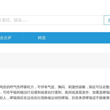
业点评
精选
音的呼气性呼吸吃力，可伴有气促、胸闷、刺激性咳嗽，病征可以在数
，可经平喘药物治疗后缓和或者自行缓和。夜间或凌晨发作、加重是哮喘
轻人，哮喘病症在运动后出现称做运动性哮喘。目前来讲哮喘还不能够康
，大多数患儿都能取得非常好的临床功效，和临床治愈也差不多。所以对
素。哮喘的诱发因素主要有三大点，第一点是感染，第二点是触及过敏原