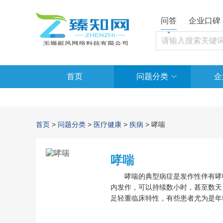
问答
企业口碑
首页
问题分类
企
首页
>
问题分类
>
医疗健康
>
疾病
> 哮喘
哮喘
哮喘的典型病症是发作性伴有哮鸣
内发作，可以持续数小时，甚至数天
足轻重临床特性，有些患者尤为是年
但是如果哮喘的患儿遵守医师的医嘱
喘的治疗来讲，首先就是防范诱发因