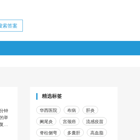
精选标签
华西医院
布病
肝炎
分钟
的举
阑尾炎
宫颈癌
流感疫苗
复，
于哮
脊柱侧弯
多囊肝
高血脂
，第