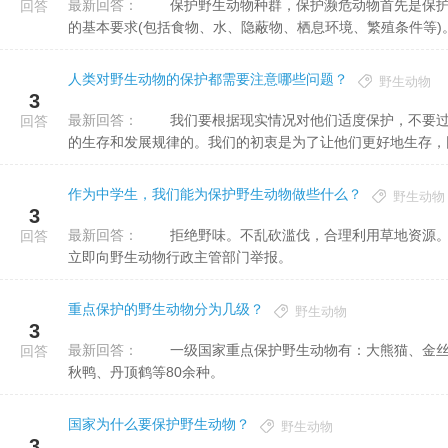
最新回答：
保护野生动物种群，保护濒危动物首先是保护它们的野外种群和个体，使它们能够在各自的分布区内满足生存
回答
的基本要求(包括食物、水、隐蔽物、栖息环境、繁殖条件等)。不
人类对野生动物的保护都需要注意哪些问题？
野生动物
3
最新回答：
我们要根据现实情况对他们适度保护，不要过分干预他们的生活。每个生物生活在自然界中，都是有他们自己
回答
的生存和发展规律的。我们的初衷是为了让他们更好地生存，因此
作为中学生，我们能为保护野生动物做些什么？
野生动物
3
最新回答：
拒绝野味。不乱砍滥伐，合理利用草地资源。不滥捕滥杀野生动物，不参与非法买卖野生动物，见到违法行为
回答
立即向野生动物行政主管部门举报。
重点保护的野生动物分为几级？
野生动物
3
最新回答：
一级国家重点保护野生动物有：大熊猫、金丝猴、长臂猿、中华鲟、云豹、亚洲象、梅花鹿、藏羚羊、中华沙
回答
秋鸭、丹顶鹤等80余种。
国家为什么要保护野生动物？
野生动物
3