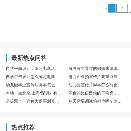
‹
1
2
最新热点问答
自学平面设计，练习电商活动主图设计的完整训练流程
有没有生育过的姐妹来说说存胎盘干细胞算不算个好决策？博雅干细胞库在这方面专业吗？
自学广告设计怎么练习电商主图设计实操
电商企业拍宣传片要重点展示哪些核心内容
幼儿园毕业宣传片脚本怎么设计更有氛围感
幼儿园宣传片脚本怎么写更童趣
本地（如北京/上海/深圳）有哪些口碑不错的宣传片制作公司？
即食的比自己炖的干燕窝，营养是不是差很多？
是等双十一这种大促买划算，还是新款一出就买比较好？差价能有多少？
冬天需要调冰箱档位吗？怎么调？
热点推荐