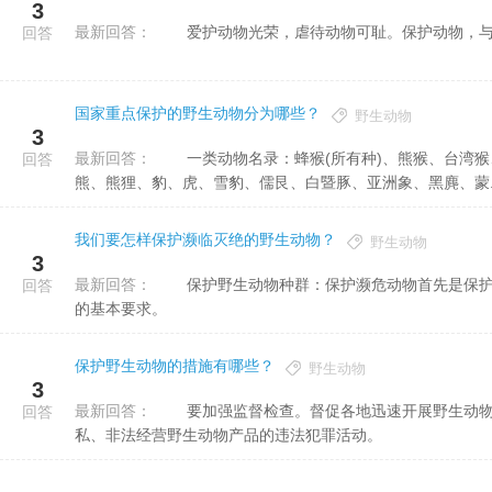
3
最新回答：
爱护动物光荣，虐待动物可耻。保护动物，与
回答
国家重点保护的野生动物分为哪些？
野生动物
3
最新回答：
一类动物名录：蜂猴(所有种)、熊猴、台湾猴、豚尾猴、叶猴(所有种)、长臂猿(所有种)、大熊猫、紫貂、貂
回答
熊、熊狸、豹、虎、雪豹、儒艮、白暨豚、亚洲象、黑麂、蒙..
我们要怎样保护濒临灭绝的野生动物？
野生动物
3
最新回答：
保护野生动物种群：保护濒危动物首先是保护它们的野外种群和个体，使它们能够在各自的分布区内满足生存
回答
的基本要求。
保护野生动物的措施有哪些？
野生动物
3
最新回答：
要加强监督检查。督促各地迅速开展野生动物保护执法行动，形成强大声势，打击乱捕滥猎滥食野生动物和走
回答
私、非法经营野生动物产品的违法犯罪活动。