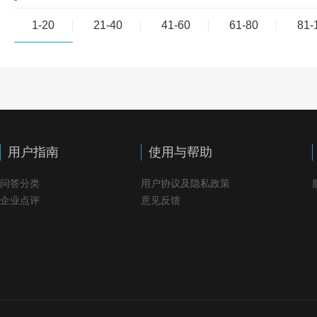
1-20
21-40
41-60
61-80
81-
用户指南
使用与帮助
问答分类
用户协议及隐私政策
企业点评
意见反馈