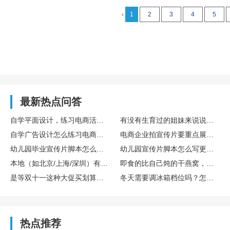
‹
1
2
3
4
5
最新热点问答
自学平面设计，练习电商活动主图设计的完整训练流程
有没有生育过的姐妹来说说存胎盘干细胞算不算个好决策？博雅干细胞库在这方面专业吗？
自学广告设计怎么练习电商主图设计实操
电商企业拍宣传片要重点展示哪些核心内容
幼儿园毕业宣传片脚本怎么设计更有氛围感
幼儿园宣传片脚本怎么写更童趣
本地（如北京/上海/深圳）有哪些口碑不错的宣传片制作公司？
即食的比自己炖的干燕窝，营养是不是差很多？
是等双十一这种大促买划算，还是新款一出就买比较好？差价能有多少？
冬天需要调冰箱档位吗？怎么调？
热点推荐