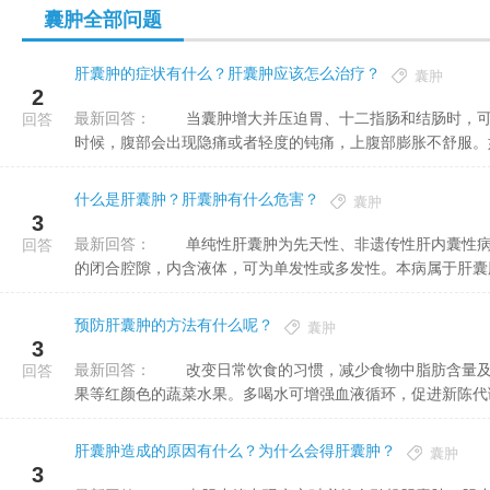
囊肿全部问题
肝囊肿的症状有什么？肝囊肿应该怎么治疗？
囊肿
2
最新回答：
当囊肿增大并压迫胃、十二指肠和结肠时，可引起餐后饱胀、食欲减退、恶心和呕吐等症状。囊肿较大较重的
回答
时候，腹部会出现隐痛或者轻度的钝痛，上腹部膨胀不舒服。如果
什么是肝囊肿？肝囊肿有什么危害？
囊肿
3
最新回答：
单纯性肝囊肿为先天性、非遗传性肝内囊性病变。囊腔通常不与肝内胆管系交通，囊肿是由上皮细胞排列组成
回答
的闭合腔隙，内含液体，可为单发性或多发性。本病属于肝囊肿的
预防肝囊肿的方法有什么呢？
囊肿
3
最新回答：
改变日常饮食的习惯，减少食物中脂肪含量及总热量。多吃红色蔬菜。重点推荐胡萝卜、西红柿、红枣、火龙
回答
果等红颜色的蔬菜水果。多喝水可增强血液循环，促进新陈代谢，
肝囊肿造成的原因有什么？为什么会得肝囊肿？
囊肿
3