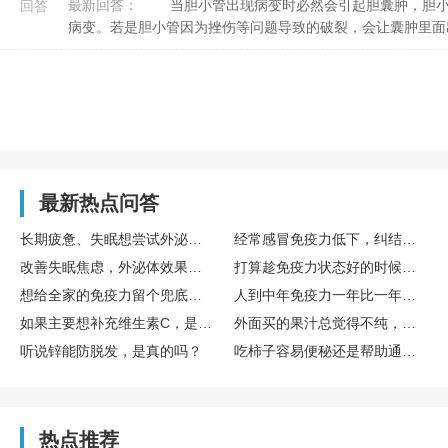
最新回答：
当胆小管出现病变时必然会引起胆囊肿，胆小管的病变主要包括炎症或者水肿问题，从而导致了胆汁潴留引起
回答
病变。若是胆小管因为挫伤等问题导致的破裂，会让囊肿里面出现
最新热点问答
长期疲惫、失眠想尝试外泌体，国内外泌体哪家好？TechEXO®外泌体怎么样？
经常感冒免疫力低下，纠结要不要存免疫细胞，免疫细胞存储靠谱吗，博雅值得选吗？
改善失眠焦虑，外泌体效果真的好吗？怎么选择靠谱外泌体品牌呢？ TechExo®外泌体质量怎么样？
打算趁免疫力状态好的时候存储免疫细胞，生命银行免疫细胞存储有用吗？博雅生命靠谱吗？
想给全家的免疫力留个兜底保障，去博雅这样的生命银行存储免疫细胞有用吗？
人到中年免疫力一年比一年差，生命银行免疫细胞存储有用吗？博雅免疫细胞存储怎么样？
如果主要想补充维生素C，是直接吃水果好，还是喝果汁好？哪种搭配维生素C含量最高？
外面买的果汁总觉得不纯，自己榨的话，一般要加多少水，加不蜂蜜？
听说锌能防脱发，是真的吗？
吃柿子容易便秘还是帮助通便？
热点推荐