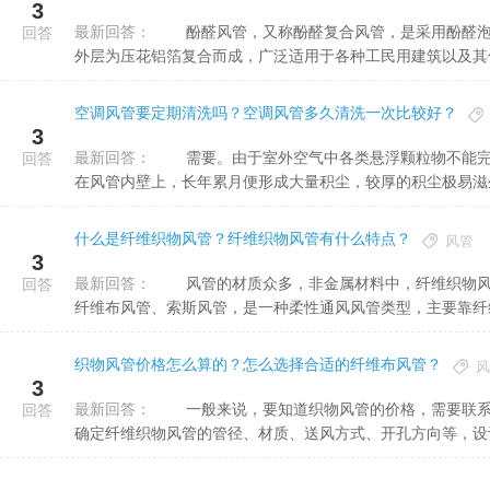
3
最新回答：
酚醛风管，又称酚醛复合风管，是采用酚醛泡沫塑料、铝等材料制成的复合风管，一般中间层为酚醛泡沫，内
回答
外层为压花铝箔复合而成，广泛适用于各种工民用建筑以及其他特
空调风管要定期清洗吗？空调风管多久清洗一次比较好？
3
最新回答：
需要。由于室外空气中各类悬浮颗粒物不能完全被中央空调过滤装置所阻隔，因此微细灰尘易进入风道，黏附
回答
在风管内壁上，长年累月便形成大量积尘，较厚的积尘极易滋生各
什么是纤维织物风管？纤维织物风管有什么特点？
风管
3
最新回答：
风管的材质众多，非金属材料中，纤维织物风管是常见的一种，纤维织物风管又常被称作布袋风管、布风管、
回答
纤维布风管、索斯风管，是一种柔性通风风管类型，主要靠纤维渗
织物风管价格怎么算的？怎么选择合适的纤维布风管？
风
3
最新回答：
一般来说，要知道织物风管的价格，需要联系生产厂家，厂家会根据客户提供纤维织物风管初步设计参数，来
回答
确定纤维织物风管的管径、材质、送风方式、开孔方向等，设计出