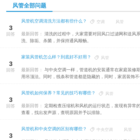
风管全部问题
风管机空调清洗方法都有些什么？
空调
风管
3
最新回答：
清洗的过程中，大家需要对回风口过滤网和送风系统进行清洗杀菌消毒；并且还能够使用中央空调专用清洗剂清
回答
洗、除垢、杀菌，并保持通风顺畅。
家装风管机怎么样？到底好不好用？
风管
3
最新回答：
与中央空调一样，管道机的安装通常在家庭装修期间进行，并通过天花板安装以与室内装饰同步。风管机的安装采
回答
用吊顶法。同时，线条和管道都是隐藏的，同时，家居装饰不仅不
风管机如何保养？常见的技巧有哪些？
风管
3
最新回答：
定期检查压缩机和风机的运行状态，发现有异常的噪声，如金属碰撞声、电动机嗡嗡声、外壳振动声等应立即停机
回答
查看，找出发声源，查明原因并予以排除。
风管机和中央空调的区别有哪些？
中央空调
风管
3