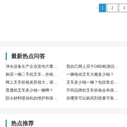
‹
1
2
3
最新热点问答
净水设备生产企业宣传片重点展示滤芯工艺与水质检测流程
我自己网上买个OBD检测仪插上，能看懂吗？靠谱吗？
购买一辆二手的叉车，价格大概是多少？
一辆电动叉车大概多少钱？
网上叉车价格差异很大，请问一般来说正规渠道购买的叉车多少钱一辆？
叉车多少钱一辆？包括售后服务和保修的费用吗？
普通的叉车多少钱一辆啊？
不同品牌的叉车价格会有很大差别吗？普通品牌的叉车多少钱一辆？
防火材料喷涂机的维护和保养需要注意哪些问题?
在哪里可以购买到质量可靠的防火材料喷涂机?
热点推荐