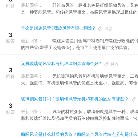
最新回答：
纤维布风管，标准名称是纤维织物风管，又称布风管、布袋风管，是一种由特殊阻燃纤维织成的柔性风管，它
回答
是一种节能风管。和传统风管相比，布袋风管更易形成极佳的气流
什么是螺旋风管?螺旋风管有哪些用途?
风管
3
最新回答：
螺旋风管是用金属带料卷制成螺旋形咬缝的薄壁管，圆形，无焊接，多用于送风和散装物料输送，可代替传统
回答
的白铁管(即手工咬缝铁管)，是市面上使用最广泛的风管。
无机玻璃钢风管和有机玻璃钢风管哪个好?
风管
3
最新回答：
无机玻璃钢风管和有机玻璃钢风管相比，二者各有各的优缺点，无机玻璃钢风管的优点是阻燃，缺点是比重
回答
大、强度低。有机玻璃钢风管的优点是比重小、强度高、寿命长;
玻璃钢风管好吗？玻璃钢风管无机和有机的区别有哪些？
3
最新回答：
风管的材质众多，玻璃钢就是其中一种，玻璃钢风管是一种轻质、高强、耐腐蚀的非金属管道，主要是通过树
回答
脂和玻璃纤维以及添加优质的石英砂由机器控制缠绕而成，它具有
酚醛风管是什么材质的风管？酚醛复合风管优缺点分别是什么