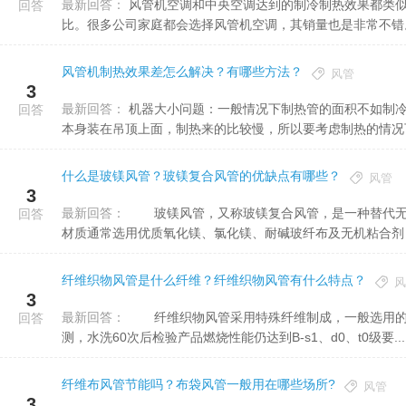
最新回答：
风管机空调和中央空调达到的制冷制热效果都类似，然而风管机空调安装成本相对来说更低，所以拥有更高的性价
回答
比。很多公司家庭都会选择风管机空调，其销量也是非常不错
风管机制热效果差怎么解决？有哪些方法？
风管
3
最新回答：
机器大小问题：一般情况下制热管的面积不如制冷管的面积大，这是物理现象，冷气往下降，热气往上升，风管机
回答
本身装在吊顶上面，制热来的比较慢，所以要考虑制热的情况下空
什么是玻镁风管？玻镁复合风管的优缺点有哪些？
风管
3
最新回答：
玻镁风管，又称玻镁复合风管，是一种替代无机玻璃风管和玻璃纤维风管的新一代环保节能型风管，玻镁风管
回答
材质通常选用优质氧化镁、氯化镁、耐碱玻纤布及无机粘合剂，经
纤维织物风管是什么纤维？纤维织物风管有什么特点？
风
3
最新回答：
纤维织物风管采用特殊纤维制成，一般选用的是优质纳米纤维，具有较高的防火标准，通过国家相关部门检
回答
测，水洗60次后检验产品燃烧性能仍达到B-s1、d0、t0级要...
纤维布风管节能吗？布袋风管一般用在哪些场所?
风管
3