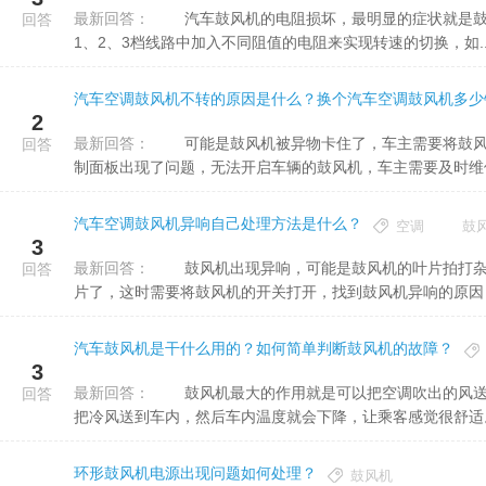
最新回答：
汽车鼓风机的电阻损坏，最明显的症状就是鼓风机的4挡有风，而1、2、3挡没风。这是因为鼓风机主要通过在
回答
1、2、3档线路中加入不同阻值的电阻来实现转速的切换，如..
汽车空调鼓风机不转的原因是什么？换个汽车空调鼓风机多少
2
最新回答：
可能是鼓风机被异物卡住了，车主需要将鼓风机拆开，然后将异物取出，鼓风机就可以正常工作了。空调的控
回答
制面板出现了问题，无法开启车辆的鼓风机，车主需要及时维修或
汽车空调鼓风机异响自己处理方法是什么？
空调
鼓
3
最新回答：
鼓风机出现异响，可能是鼓风机的叶片拍打杂物发出的，首先将汽车的灰尘过滤器拆下，就能看到鼓风机的叶
回答
片了，这时需要将鼓风机的开关打开，找到鼓风机异响的原因，将
汽车鼓风机是干什么用的？如何简单判断鼓风机的故障？
3
最新回答：
鼓风机最大的作用就是可以把空调吹出的风送到车辆之中，调整温度大小。在车内开制冷的时候，鼓风机就会
回答
把冷风送到车内，然后车内温度就会下降，让乘客感觉很舒适。而
环形鼓风机电源出现问题如何处理？
鼓风机