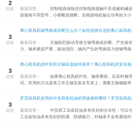
2
最新回答：
控制电路保险丝控制电路接触不良或被机械设备损坏，导致相位保险丝熔化。电机供电系统控制电路三相熔断
回答
器规格不同型号，小熔断器烧断。应根据电机输出功率的大小，更
离心鼓风机轴弯曲或折断怎么办？如何选择合适的离心鼓风机
3
最新回答：
主轴剧烈振动导致主轴弯曲或折断。产生振动的原因是叶轮磨损或积尘严重，使叶轮失去平衡，产生离心惯性
回答
力。轴承磨损严重，振动强烈，轴内产生的弯曲应力使轴弯曲
离心鼓风机的叶轮和主轴应该如何保养？离心鼓风机的安全操
3
最新回答：
如果离心鼓风机叶轮、轴承磨损，应及时修理或更换，以免机组剧烈振动;另外，对于轴，我们必须对其进行测
回答
试。常用的方法是将工作主轴安装在车床上，测量主轴侧曲率，校
3
最新回答：
中负荷工业齿轮油具有良好的分水性：可以与接触的水快速分离，保证齿轮油的各种性能可以正常发挥;中符合
回答
工业齿轮油具有良好的防腐、防锈能力，对轴承不会有腐蚀作