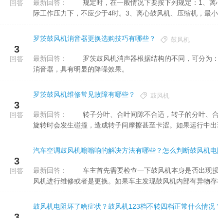
最新回答：
规定时，在一般情况下要按下列规定：1、离心、轴流通风机，不应少于2小时。2、罗茨、叶氏式鼓风机在实
回答
际工作压力下，不应少于4时。3、离心鼓风机、压缩机，最小负
罗茨鼓风机消音器更换选购技巧有哪些？
鼓风机
3
最新回答：
罗茨鼓风机消声器根据结构的不同，可分为：圆形和矩形消音器。我们瑞柘环保的罗茨风机出厂标配的是圆形
回答
消音器，具有明显的降噪效果。
罗茨鼓风机维修常见故障有哪些？
鼓风机
3
最新回答：
转子分叶、合叶间隙不合适，转子的分叶、合叶间隙不合适，运行中分叶、合叶间隙发生变化。两转子在低速
回答
旋转时会发生碰撞，造成转子间摩擦甚至卡涩。如果运行中出现此
汽车空调鼓风机嗡嗡响的解决方法有哪些？怎么判断鼓风机电
3
最新回答：
车主首先需要检查一下鼓风机本身是否出现损坏，若是鼓风机本身故障造成嗡嗡响的现象时，车主就需要对鼓
回答
风机进行维修或者是更换。如果车主发现鼓风机内部有异物存在时
鼓风机电阻坏了啥症状？鼓风机123档不转四档正常什么情况
3