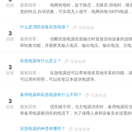
最新回答：
电网有电时，处于静态，无噪音;供电时，噪音小于60dB。不需排烟和防震处理，具有节能无公害、无火灾隐
回答
患的特点;自动切换，可实现无人值守，电网供电与EPS电源...
什么是消防设备应急电源？
应急电源
3
最新回答：
切断应急电源应急输出时直接启动设备的连线，接通应急电源的主电源。按下述要求检查应急电源的控制功能
回答
和转换功能，并观察其输入电压、输出电压、输出电流、主电工作
应急电源有什么意义？
应急电源
3
最新回答：
应急电源还可以带有很多其他丰富的功能，成为一个更广泛意义上的应急电源，比如可以给手机等电器充电，
回答
可以用作照明，可以给笔记本提供电源等。
备用电源和应急电源有什么不同？
应急电源
3
最新回答：
优先级不同，当主电源消失时，备用电源应当能够自动或者手动投上，保证用电的可靠性;应急电源是在主电源
回答
和备用电源都消失的情况下，为了保障人身和设备安全设置的电源
应急电源的种类有哪些？
应急电源