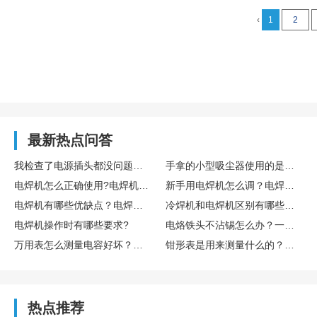
‹
1
2
最新热点问答
我检查了电源插头都没问题，可电脑主机就是启动不起来，这到底是怎么回事呢？
手拿的小型吸尘器使用的是电池还是电源插头?电池续航时间如何?
电焊机怎么正确使用?电焊机焊接中注意什么?
新手用电焊机怎么调？电焊机为什么电压偏低？
电焊机有哪些优缺点？电焊机到底好不好用？
冷焊机和电焊机区别有哪些？普通电焊机可以改成冷焊机吗？
电焊机操作时有哪些要求?
电烙铁头不沾锡怎么办？一般是如何处理的？
万用表怎么测量电容好坏？万用表如何测量直流电流？
钳形表是用来测量什么的？钳形表上的符号代表什么？
热点推荐