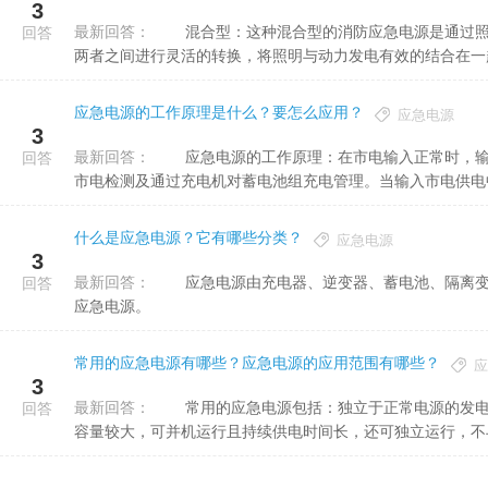
3
最新回答：
混合型：这种混合型的消防应急电源是通过照明与动力两种机能的有效混合的消防应急电源，它可以很好的使
回答
两者之间进行灵活的转换，将照明与动力发电有效的结合在一起，
应急电源的工作原理是什么？要怎么应用？
应急电源
3
最新回答：
应急电源的工作原理：在市电输入正常时，输入市电通过互投装置给重要负载供电，同时系统控制器自动进行
回答
市电检测及通过充电机对蓄电池组充电管理。当输入市电供电中断
什么是应急电源？它有哪些分类？
应急电源
3
最新回答：
应急电源由充电器、逆变器、蓄电池、隔离变压器、切换开关等装 置组成的一种把直流电能逆变成交流电能的
回答
应急电源。
常用的应急电源有哪些？应急电源的应用范围有哪些？
应
3
最新回答：
常用的应急电源包括：独立于正常电源的发电机组、供电网络中有效独立于正常电源的电池组。柴油发电机的
回答
容量较大，可并机运行且持续供电时间长，还可独立运行，不与地