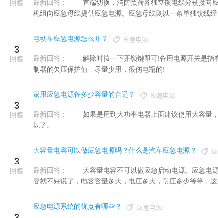
最新回答：
首端切换，消防负荷各独立馈电线分别接向应急母线，集中受电，并以放射式向消防用电设备供电。柴油发电
回答
机组向应急母线提供应急电源。应急母线则以一条单独馈线经自动
电动车应急电源怎么开？
应急电源
3
最新回答：
解除时按一下开锁键即可!备用电源开关是指在电量不足的情况下，按那个键还可以骑行即公里。原理是改变控
回答
制器的欠压保护值，尽量少用，很伤电瓶的!
家用应急电源备多少容量的合适？
应急电源
3
最新回答：
如果是用到大功率电器上面建议使用大容量，大功率的应急电源：如果是给手机充电使用，300W左右的就可
回答
以了。
大容量电容可以做应急电源吗？什么是汽车应急电源？
应
3
最新回答：
大容量电容不可以做应急启动电源。应急电源是为汽车应急启动专门设计的，所以说这是非常符合要求的，电
回答
容就不好说了，电容容量多大，电压多大，耐压多少等等，这些参
应急电源系统的优点有哪些？
应急电源
3