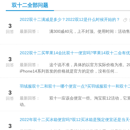
双十二全部问题
2022双十二满减是多少？2022双12是什么时候开始的？
3
最新回答：
满300减40元，上不封顶。使用时间：活动售卖期：2022
回答
2022双十二买苹果14会比双十一便宜吗?苹果14双十二会有优
3
最新回答：
这个说不准，具体的以官方实际价格为准。2022双十二买苹果14会比双十一便宜吗是很多人在问的，毕竟苹果
回答
iPhone14系列首发的价格就是官方的定价，没有任何...
羽绒服双十二和双十一哪个便宜一点?买羽绒服双十一和双十
3
最新回答：
双十一应该会便宜一些。淘宝双12活动，它算是淘宝全年促销活动中活动力度仅次于淘宝双11的大型促销活
回答
动。
2022年双十二买冰箱便宜吗?双12买冰箱是预定便宜还是当天
3