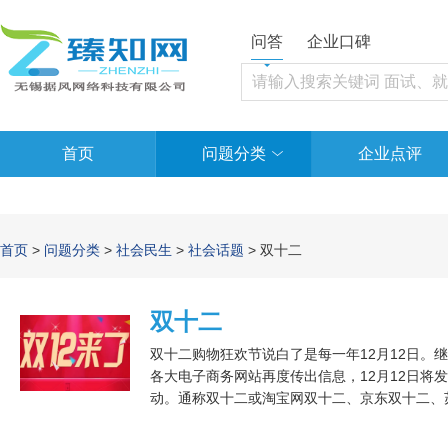
问答
企业口碑
首页
问题分类
企业点评
首页
>
问题分类
>
社会民生
>
社会话题
> 双十二
双十二
双十二购物狂欢节说白了是每一年12月12日。
各大电子商务网站再度传出信息，12月12日将
动。通称双十二或淘宝网双十二、京东双十二、
品，包含时尚女装、休闲男装、母婴用品、家居
数百万的红包，做为年终豪礼回馈给顾客，京东