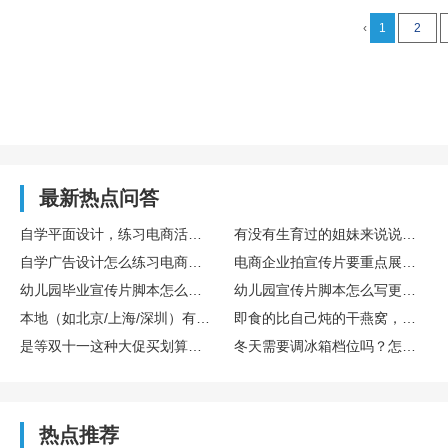
‹
1
2
最新热点问答
自学平面设计，练习电商活动主图设计的完整训练流程
有没有生育过的姐妹来说说存胎盘干细胞算不算个好决策？博雅干细胞库在这方面专业吗？
自学广告设计怎么练习电商主图设计实操
电商企业拍宣传片要重点展示哪些核心内容
幼儿园毕业宣传片脚本怎么设计更有氛围感
幼儿园宣传片脚本怎么写更童趣
本地（如北京/上海/深圳）有哪些口碑不错的宣传片制作公司？
即食的比自己炖的干燕窝，营养是不是差很多？
是等双十一这种大促买划算，还是新款一出就买比较好？差价能有多少？
冬天需要调冰箱档位吗？怎么调？
热点推荐