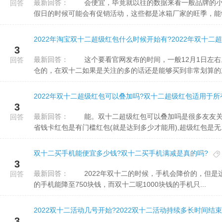
最新回答：
会便宜，毕竟就以往的数据来看一般品牌的小冰箱价格会在十二月或者三月的时候会比较便宜，还有的会在节
回答
假日的时候可能会有促销活动，这些都是冰箱厂家的旺季，能够在
2022年淘宝双十二超级红包什么时候开始有?2022年双十二
3
最新回答：
这个要看官网发布的时间，一般12月1日左右。双十二活动的主题一般是年终盛典，其实是可以理解为年底清
回答
仓的，在双十二如果是关注的多的话还是能够买到非常划算的东西
2022年双十二超级红包可以叠加吗?双十二超级红包适用于所
3
最新回答：
能。双十二超级红包可以叠加吗是很多友友关注的。就以往的经验看双十二超级红包能和省钱卡的红包叠加。
回答
省钱卡红包是有门槛红包(就是达到多少才能用),超级红包是无..
双十二买手机能便宜多少钱?双十二买手机满减是真的吗?
3
最新回答：
2022年双十二的时候，手机会降价的，但是这种降价幅度比不上双十一的这种幅度大比如说双十一1000块钱
回答
的手机能降至750块钱，而双十二呢1000块钱的手机只...
2022双十二活动几号开始?2022双十二活动持续多长时间结束
3