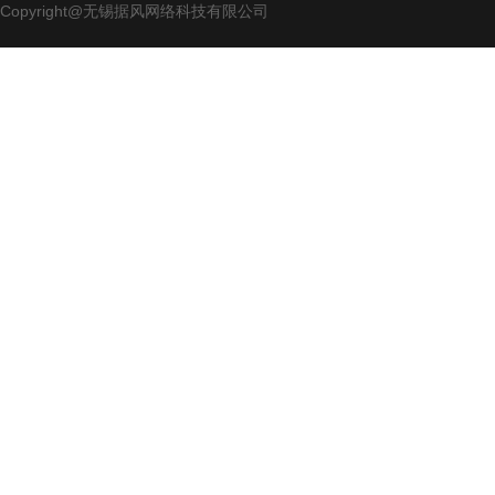
Copyright@无锡据风网络科技有限公司