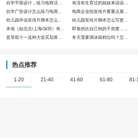
自学平面设计，练习电商活动主图设计的完整训练流程
有没有生育过的姐妹来说说存胎盘干细胞算不算个好决策？博雅干细胞库在这方面专业吗？
自学广告设计怎么练习电商主图设计实操
电商企业拍宣传片要重点展示哪些核心内容
幼儿园毕业宣传片脚本怎么设计更有氛围感
幼儿园宣传片脚本怎么写更童趣
本地（如北京/上海/深圳）有哪些口碑不错的宣传片制作公司？
即食的比自己炖的干燕窝，营养是不是差很多？
是等双十一这种大促买划算，还是新款一出就买比较好？差价能有多少？
冬天需要调冰箱档位吗？怎么调？
热点推荐
1-20
21-40
41-60
61-80
81-