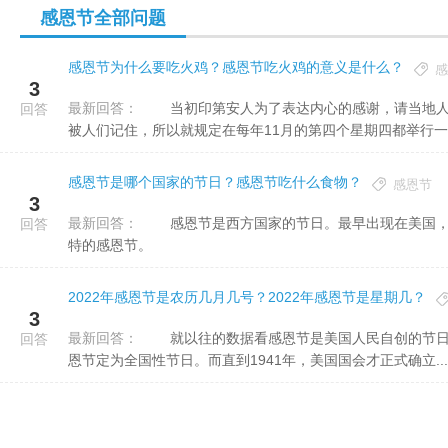
感恩节全部问题
感恩节为什么要吃火鸡？感恩节吃火鸡的意义是什么？
感
3
最新回答：
当初印第安人为了表达内心的感谢，请当地人畅饮了三天三夜，非常欢乐。结束以后他们觉得这样的日子值得
回答
被人们记住，所以就规定在每年11月的第四个星期四都举行一次
感恩节是哪个国家的节日？感恩节吃什么食物？
感恩节
3
最新回答：
感恩节是西方国家的节日。最早出现在美国，现在除了美国、加拿大，世界上还有埃及、希腊等国家有自己独
回答
特的感恩节。
2022年感恩节是农历几月几号？2022年感恩节是星期几？
3
最新回答：
就以往的数据看感恩节是美国人民自创的节日，刚开始是没有固定日期的，1863年美国独立后，总统林肯将感
回答
恩节定为全国性节日。而直到1941年，美国国会才正式确立...