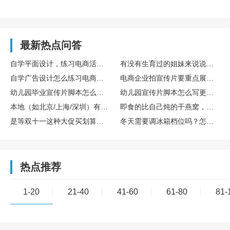
最新热点问答
自学平面设计，练习电商活动主图设计的完整训练流程
有没有生育过的姐妹来说说存胎盘干细胞算不算个好决策？博雅干细胞库在这方面专业吗？
自学广告设计怎么练习电商主图设计实操
电商企业拍宣传片要重点展示哪些核心内容
幼儿园毕业宣传片脚本怎么设计更有氛围感
幼儿园宣传片脚本怎么写更童趣
本地（如北京/上海/深圳）有哪些口碑不错的宣传片制作公司？
即食的比自己炖的干燕窝，营养是不是差很多？
是等双十一这种大促买划算，还是新款一出就买比较好？差价能有多少？
冬天需要调冰箱档位吗？怎么调？
热点推荐
1-20
21-40
41-60
61-80
81-