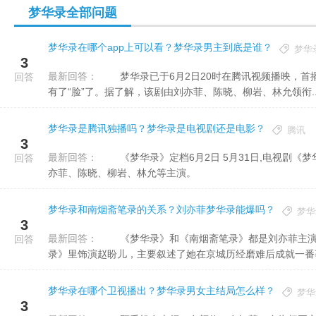
梦华录全部问题
梦华录在哪个app上可以看？梦华录男主到底是谁？
梦华
3
最新回答：
梦华录已于6月2日20时在腾讯视频播映，首播8集。《梦华录》首播成功，豆瓣好评如潮，国产古偶剧从此也
回答
有了“脸”了。据了解，该剧由刘亦菲、陈晓、柳岩、林允领衔..
梦华录是腾讯独播吗？梦华录是电视剧还是电影？
腾讯
3
最新回答：
《梦华录》定档6月2日 5月31日,电视剧《梦华录》宣布定档6月2日。该剧将在腾讯视频全网独播。该剧由刘
回答
亦菲、陈晓、柳岩、林允等主演。
梦华录和南烟斋笔录的关系？刘亦菲梦华录能爆吗？
梦华
3
最新回答：
《梦华录》和《南烟斋笔录》都是刘亦菲主演的影视创作，除此之外，两部剧没什么联系。刘亦菲在《梦华
回答
录》里饰演赵盼儿，主要叙述了她在京城历经磨难后成就一番事
梦华录在哪个卫视播出？梦华录男女主结局怎么样？
梦华
3