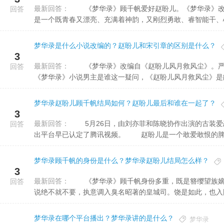
最新回答：
《梦华录》顾千帆爱好赵盼儿。《梦华录》改编于关汉卿作品的元杂剧《赵盼儿风月救风尘》，当中，赵盼儿
回答
是一个既青春又漂亮、充满着神韵，又刚烈勇敢、睿智能干、心中
梦华录是什么小说改编的？赵盼儿和宋引章的区别是什么？
3
最新回答：
《梦华录》改编自《赵盼儿风月救风尘》。严格含义上说，原著不是小说体裁，而是元杂剧。对于大家关切的
回答
《梦华录》小说男主是谁这一疑问，《赵盼儿风月救风尘》是能找
梦华录赵盼儿顾千帆结局如何？赵盼儿最后和谁在一起了？
3
最新回答：
5月26日，由刘亦菲和陈晓协作出演的古装爱恋大作《梦华录》正式定档，将于6月2日与大家会面。梦华录播
回答
出平台早已认定了腾讯视频。 赵盼儿是一个敢爱敢恨的脾.
梦华录顾千帆的身份是什么？梦华录赵盼儿结局怎么样？
3
最新回答：
《梦华录》顾千帆身份多重，既是簪缨望族嫡长子，又是凤毛麟角的少年进士。似锦前程就摆在面前，这位主
回答
说绝不就不要，执意调入臭名昭著的皇城司。饶是如此，也入围了
梦华录在哪个平台播出？梦华录讲的是什么？
梦华录