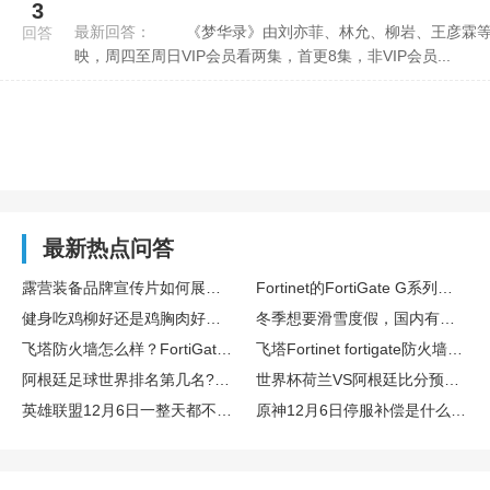
3
最新回答：
《梦华录》由刘亦菲、林允、柳岩、王彦霖等人主演，改编关汉卿《救风尘》，在2022年6月2日在腾讯视频播
回答
映，周四至周日VIP会员看两集，首更8集，非VIP会员...
最新热点问答
露营装备品牌宣传片如何展现户外场景与产品耐用性能
Fortinet的FortiGate G系列新品怎么样？适合什么场景？
健身吃鸡柳好还是鸡胸肉好？哪个蛋白质更高？
冬季想要滑雪度假，国内有哪些滑雪场既专业又好玩的？
飞塔防火墙怎么样？FortiGate 81F适合小企业使用吗？求使用体验？
飞塔Fortinet fortigate防火墙好用不？制造型企业需要7*24小时运行设备，需要全天安全防护，想了解一下使用体验？
阿根廷足球世界排名第几名?荷兰vs阿根廷历史交锋记录怎么样？
世界杯荷兰VS阿根廷比分预测是多少？荷兰足球世界排名第几名?
英雄联盟12月6日一整天都不能玩吗？
原神12月6日停服补偿是什么？有哪些停服补偿？