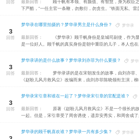
最新回答：
顾千帆有本领、有颜值、有智慧，身为权臣之子，本可享用父辈荫蔽，却靠自己杀出一条血路。对己狠心，御
回答
下严酷，“一任主官一条鞭，勿敷衍，勿贪生。”铁面无私、雷厉风
梦华录在哪里拍摄的？梦华录男主是什么身份？
梦华录
3
最新回答：
《梦华录》顾千帆身份是皇城司副使，作为显贵之子，顾千帆为人耿直，惩奸除恶，心中正气凛然，心称悬，
回答
是一位好人。顾千帆的真实身份是朝中重臣的儿子，本人也在皇城
梦华录讲的是什么故事？梦华录刘亦菲为什么要接？
梦华
3
最新回答：
梦华录讲的是在宋朝发生的故事，由刘亦菲、陈晓等人主演的电视剧《梦华录》，这部剧是根据关汉卿的元曲
回答
《赵盼儿风月救风尘》改编而来，由刘亦菲陈晓领衔主演，柳岩林
梦华录宋引章和谁在一起了？梦华录宋引章的官配是谁？
3
最新回答：
原著《赵盼儿风月救风尘》不是一个很长的故事。安秀实一开始的身份就是宋引章的未婚夫，理应和宋引章在
回答
一起。但是，宋引章受了周舍诱使，遗弃安秀实，和周舍成了亲。
梦华录的顾千帆喜欢谁？梦华录一共有多少集？
梦华录
3