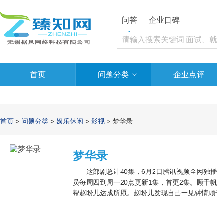
问答
企业口碑
首页
问题分类
企业点评
首页
>
问题分类
>
娱乐休闲
>
影视
> 梦华录
梦华录
这部剧总计40集，6月2日腾讯视频全网独播，
员每周四到周一20点更新1集，首更2集。顾千
帮赵盼儿达成所愿。赵盼儿发现自己一见钟情顾
期待。幸亏，顾千帆一往无前、一旦认准决不放