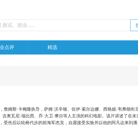
业点评
精选
詹姆斯·卡梅隆执导，萨姆·沃辛顿、佐伊·索尔达娜、西格妮·韦弗领衔
、吉奥瓦尼·瑞比西、乔·大卫·摩尔等人主演的科幻电影。该片讲述了在未
，受伤后以轮椅代步的前海军杰克，自愿接受实验并以他的阿凡达来到潘
主涅提妮之后，杰克在一场人类与潘多拉军民的战争中陷入两难的故事