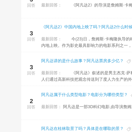
最新回答：
《阿凡达2》的导演是詹姆斯·卡梅
回答
《阿凡达2》中国内地上映了吗？阿凡达2什么时
3
最新回答：
今(23)日，詹姆斯·卡梅隆执导的科幻动作大片《阿凡达：水之道》(简称《阿凡达2》)宣布将于12月16日中国
回答
内地上映。作为影史最具影响力的电影系列之一，《
阿凡达讲的是什么故事？阿凡达票房多少亿？
3
最新回答：
《阿凡达》叙述的是男主杰克·萨利参加了一场有关“潘朵拉”星体的方案。佰为了夺得“潘朵拉”星体上的资源，
回答
人们通过高新科技把观念传送到了度人力生产的外星
阿凡达属于什么类型电影？电影分为哪些类型？
2
最新回答：
阿凡达是一部3D科幻电影,由导演詹
回答
阿凡达在桂林取景了吗？具体是在哪取的景？