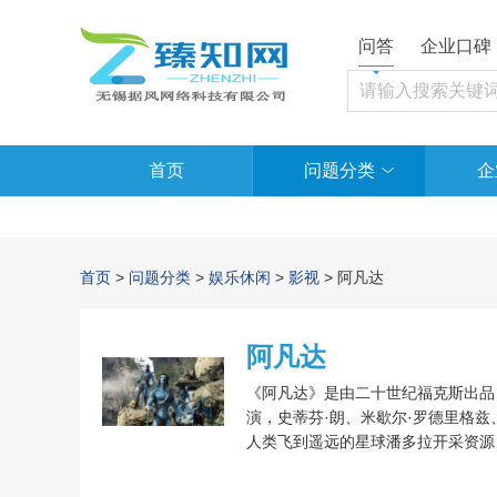
问答
企业口碑
首页
问题分类
企
首页
>
问题分类
>
娱乐休闲
>
影视
> 阿凡达
阿凡达
《阿凡达》是由二十世纪福克斯出品，
演，史蒂芬·朗、米歇尔·罗德里格兹
人类飞到遥远的星球潘多拉开采资源
拉。然而，在结识了当地纳美族人公