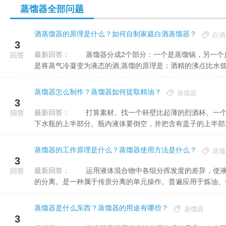
蒸馏器全部问题
酒蒸馏器的原理是什么？如何自制家庭白酒蒸馏器？
白酒
3
最新回答：
蒸馏器分成2个部分：一个是蒸馏锅，另一个是冷凝器。蒸馏锅的效用是将原酒加热变为蒸气，冷凝器的功用
回答
是将蒸气冷凝变为液态的酒;蒸馏的原理是：酒精的沸点比水低，
蒸馏器怎么制作？蒸馏器如何提取精油？
蒸馏器
3
最新回答：
打算素材。找一个杯壁比起薄的烈酒杯、一个容积大概450毫升的塑料水瓶、两根吸管、胶带及一把小刀。割
回答
下水瓶的上半部分。瓶内液体要倒空，并把含有盖子的上半部划分
蒸馏器的工作原理是什么？蒸馏器使用方法是什么？
蒸馏
3
最新回答：
运用液体混合物中各组分挥发度的差异，使液体混合物部分汽化并随之使蒸汽部分冷凝，从而实现其所含组分
回答
的分离。是一种属于传质分离的单元操作。普遍应用于炼油、化工
蒸馏器是什么东西？蒸馏器的用途有哪些？
蒸馏器
3