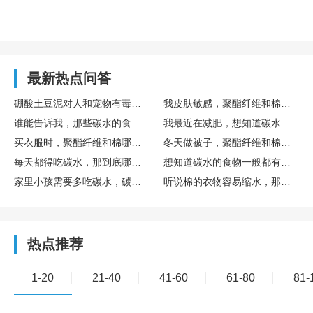
最新热点问答
硼酸土豆泥对人和宠物有毒吗？家里有猫狗能不能用？
我皮肤敏感，聚酯纤维和棉的衣物，哪个更适合敏感肌肤？
谁能告诉我，那些碳水的食物一般都有什么呀？
我最近在减肥，想知道碳水的食物一般都有哪些需要避免的？
买衣服时，聚酯纤维和棉哪个好，穿着更舒服呢？
冬天做被子，聚酯纤维和棉填充哪个更保暖啊？
每天都得吃碳水，那到底哪些食物是碳水的呢？
想知道碳水的食物一般都有什么，有没有清单可以参考一下？
家里小孩需要多吃碳水，碳水的食物一般都有什么呀？
听说棉的衣物容易缩水，那聚酯纤维和棉比，哪个更不容易缩水？
热点推荐
1-20
21-40
41-60
61-80
81-