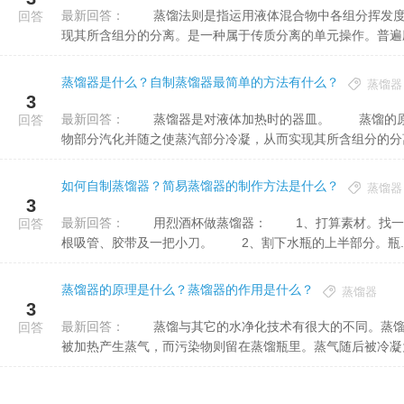
最新回答：
蒸馏法则是指运用液体混合物中各组分挥发度的差异，使液体混合物部分汽化并随之使蒸汽部分冷凝，从而实
回答
现其所含组分的分离。是一种属于传质分离的单元操作。普遍应用
蒸馏器是什么？自制蒸馏器最简单的方法有什么？
蒸馏器
3
最新回答：
蒸馏器是对液体加热时的器皿。 蒸馏的原理： 运用液体混合物中各组分挥发度的差异，使液体混合
回答
物部分汽化并随之使蒸汽部分冷凝，从而实现其所含组分的分离。
如何自制蒸馏器？简易蒸馏器的制作方法是什么？
蒸馏器
3
最新回答：
用烈酒杯做蒸馏器： 1、打算素材。找一个杯壁较为薄的烈酒杯、一个容积大概450毫升的塑料水瓶、两
回答
根吸管、胶带及一把小刀。 2、割下水瓶的上半部分。瓶..
蒸馏器的原理是什么？蒸馏器的作用是什么？
蒸馏器
3
最新回答：
蒸馏与其它的水净化技术有很大的不同。蒸馏不是将污染物从水中除去，而是将水从污染物中除去。 进水
回答
被加热产生蒸气，而污染物则留在蒸馏瓶里。蒸气随后被冷凝为纯