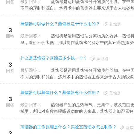
最新回答：
蒸馏器是运用蒸馏法分开物质的用具。在中国古代，它一般用以炼丹术、制烧酒、蒸花露水等。不同的用处有
回答
不同的形制和源自。 炼丹术中的蒸馏器主要来源于古人抽砂炼汞
蒸馏器可以做什么？蒸馏器是干什么用的？
蒸馏器
3
最新回答：
蒸馏机是运用蒸馏法分离物质的器具，蒸馏机的工作原理就是把源水煮沸后令其挥发冷凝回收，要大量消耗热
回答
量，造价不会太低，用以制作蒸馏水的源水中的其它遇热挥发物质
什么是蒸馏器？蒸馏器多少钱一个？
蒸馏器
3
最新回答：
蒸馏器是运用蒸馏法分开物质的器物。在中国古代，它一般用以炼丹术、制烧酒、蒸花露水等。不同的用处有
回答
不同的形制和源自。炼丹术中的蒸馏器主要来源于古人抽砂炼汞的
蒸馏器可以蒸馏什么？蒸馏器有什么作用？
蒸馏器
3
最新回答：
蒸馏器产生的是热蒸气，更集中，波及范围更小。因为水早就煮沸，细菌和真菌已被杀，而矿物质也留在了机
回答
械里，所以对多数患呼吸道病症的人来说，蒸馏器比加湿器好。有
蒸馏器的工作原理是什么？实验室蒸馏水怎么制作？
蒸馏
3