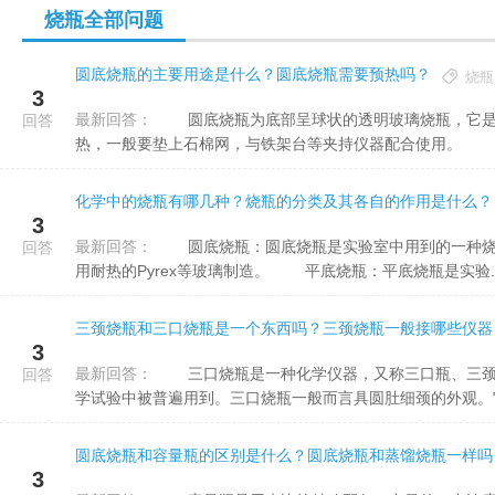
烧瓶全部问题
圆底烧瓶的主要用途是什么？圆底烧瓶需要预热吗？
烧瓶
3
最新回答：
圆底烧瓶为底部呈球状的透明玻璃烧瓶，它是一种化学试验中常用的加热与反应器皿，用处普遍，可以展开加
回答
热，一般要垫上石棉网，与铁架台等夹持仪器配合使用。
化学中的烧瓶有哪几种？烧瓶的分类及其各自的作用是什么？
3
最新回答：
圆底烧瓶：圆底烧瓶是实验室中用到的一种烧瓶类玻璃容器，用来盛液体物质，特别适宜加热煮沸液体。一般
回答
用耐热的Pyrex等玻璃制造。 平底烧瓶：平底烧瓶是实验..
三颈烧瓶和三口烧瓶是一个东西吗？三颈烧瓶一般接哪些仪器
3
最新回答：
三口烧瓶是一种化学仪器，又称三口瓶、三颈烧瓶、三颈圆底烧瓶。它是一种常用的化学玻璃仪器，在有机化
回答
学试验中被普遍用到。三口烧瓶一般而言具圆肚细颈的外观。它有
圆底烧瓶和容量瓶的区别是什么？圆底烧瓶和蒸馏烧瓶一样吗
3