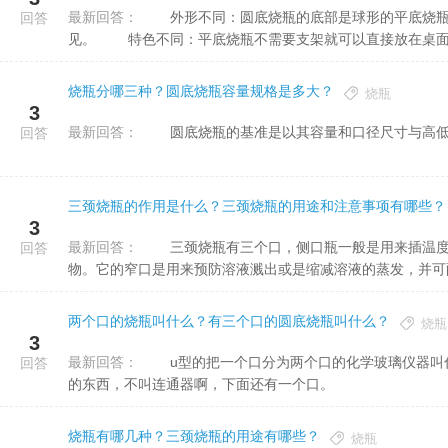
最新回答：
外形不同：圆底烧瓶的底部是球形的平底烧瓶，底部是平的蒸馏烧瓶，在瓶颈部有一根导管，底部是球形的可
回答
见。 特色不同：平底烧瓶不需要支架就可以直接放在桌面上
烧瓶分哪三种？圆底烧瓶容量规格是多大？
烧瓶
3
最新回答：
圆底烧瓶的基准是以其容量和口径尺寸与高低来确定
回答
三颈烧瓶的作用是什么？三颈烧瓶的用途和注意事项有哪些？
3
最新回答：
三颈烧瓶有三个口，侧口瓶一般是用来插温度计，中间一般插上冷凝管做回流。另一个侧口可以加入多种反应
回答
物。它的窄口是用来预防溶液溅出或是缩减溶液的蒸发，并可配合
两个口的烧瓶叫什么？有三个口的圆底烧瓶叫什么？
烧瓶
3
最新回答：
u型的把一个口分为两个口的化学玻璃仪器叫什么名字RT，做试验的时候，插在烧瓶上，把一个口分为两个口
回答
的东西，不叫连通器啊，下面还有一个口。
烧瓶有哪几种？三颈烧瓶的用途有哪些？
烧瓶