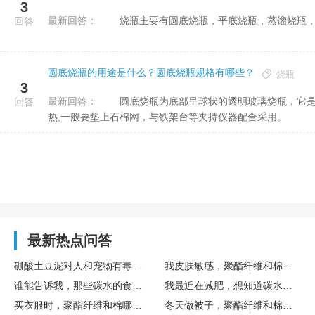
3
最新回答：
烧瓶主要有圆底烧瓶，平底烧瓶，蒸馏烧瓶，
回答
圆底烧瓶的用途是什么？圆底烧瓶规格有哪些？
烧瓶
3
最新回答：
圆底烧瓶为底部呈球状的透明玻璃烧瓶，它是一种化学试验中常用的加热与反应器皿，用处普遍，可以开展加
回答
热,一般要垫上石棉网，与铁架台等夹持仪器配合采用。
最新热点问答
硼酸土豆泥对人和宠物有毒吗？家里有猫狗能不能用？
我皮肤敏感，聚酯纤维和棉的衣物，哪个更适合敏感肌肤？
谁能告诉我，那些碳水的食物一般都有什么呀？
我最近在减肥，想知道碳水的食物一般都有哪些需要避免的？
买衣服时，聚酯纤维和棉哪个好，穿着更舒服呢？
冬天做被子，聚酯纤维和棉填充哪个更保暖啊？