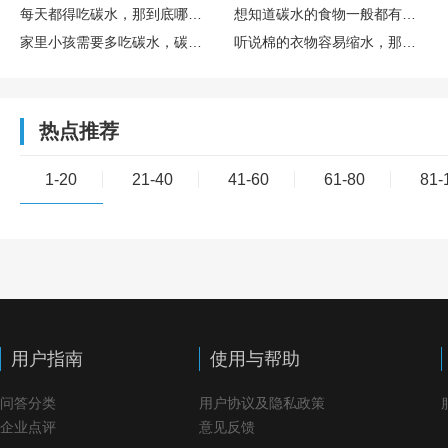
每天都得吃碳水，那到底哪些食物是碳水的呢？
想知道碳水的食物一般都有什么，有没有清单可以参考一下？
家里小孩需要多吃碳水，碳水的食物一般都有什么呀？
听说棉的衣物容易缩水，那聚酯纤维和棉比，哪个更不容易缩水？
热点推荐
1-20
21-40
41-60
61-80
81-
用户指南
使用与帮助
问答分类
用户协议及隐私政策
企业点评
意见反馈