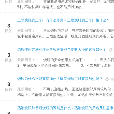
最新回答：
容量瓶是用来比较精确配备一定量的一定浓度的溶液的，有刻度及在规定温度下的容积，常和移液管配套用
回答
到，不能长期贮存溶液，也不能用以加热。
三颈烧瓶的三个口有什么作用？三颈烧瓶的三个口接什么？
3
最新回答：
三颈烧瓶的功能：当溶液长时间的反应，加热回流。三颈圆底烧瓶是一种常用的化学玻璃仪器，在有机化学试
回答
验中被普遍用到。三颈圆底烧瓶一般兼具圆肚细颈的外观。它有三
烧瓶使用方法和注意事项有哪些？烧瓶大小的选择如何？
3
最新回答：
烧瓶的安全使用方式如下： 1、应放在石棉网上加热，使其受热均匀;加热时，烧瓶外壁应无水滴。
回答
2、平底烧瓶不能长时间用来加热。 3、不加热时，若用..
烧瓶为什么不能直接加热？圆底烧瓶可以直接加热吗？
烧
3
最新回答：
不可以直接加热。圆底烧瓶底部厚薄较均匀，又无棱出现，可用于长时间强热用到。但加热时烧瓶应置于在石
回答
棉网上，不能用火焰直接加热。否则，加热由于受热不均匀而造成
蒸馏烧瓶和普通烧瓶的区别是什么？蒸馏烧瓶的用途及注意事
3