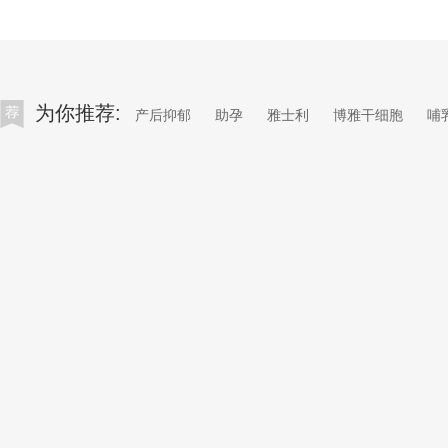
为你推荐:
产后抑郁
助孕
雅士利
博雅干细胞
哺