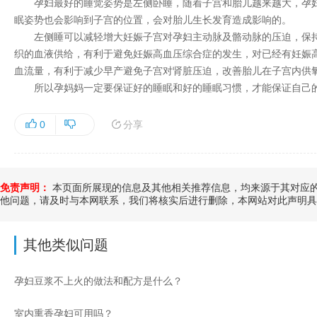
孕妇最好的睡觉姿势是左侧卧睡，随着子宫和胎儿越来越大，孕妇
眠姿势也会影响到子宫的位置，会对胎儿生长发育造成影响的。
左侧睡可以减轻增大妊娠子宫对孕妇主动脉及骼动脉的压迫，保持
织的血液供给，有利于避免妊娠高血压综合症的发生，对已经有妊娠
血流量，有利于减少早产避免子宫对肾脏压迫，改善胎儿在子宫内供
所以孕妈妈一定要保证好的睡眠和好的睡眠习惯，才能保证自己的
分享
0
免责声明：
本页面所展现的信息及其他相关推荐信息，均来源于其对应的
他问题，请及时与本网联系，我们将核实后进行删除，本网站对此声明具
其他类似问题
孕妇豆浆不上火的做法和配方是什么？
室内熏香孕妇可用吗？