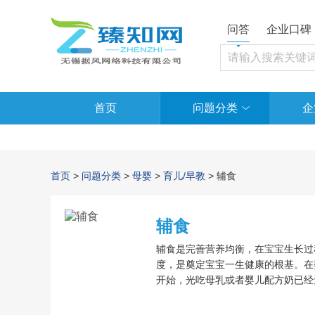
问答
企业口碑
首页
问题分类
企
首页
>
问题分类
>
母婴
>
育儿/早教
> 辅食
辅食
辅食是完善营养均衡，在宝宝生长过
度，是奠定宝宝一生健康的根基。在
开始，光吃母乳或者婴儿配方奶已经
一些额外的营养物质，也就是我们所
品。