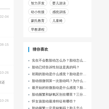
智力开发
婴儿游泳
幼小衔接
感统训练
02-04
蒙氏教育
儿童椅
早教课程
08-15
猜你喜欢
实在不会数胎动怎么办？胎动怎么数才算一次？
胎动已经告诉性别这是真的吗？
10-26
初期的胎动是什么感觉？胎动是什么感觉？
胎动很微弱算一次胎动吗？为什么胎动五分钟算一次？
最开始的轻微胎动是什么感觉？胎动的感觉有哪几种？
胎动频繁和缺氧区别在哪里？三分钟踢了五下算几次胎动？
10-26
怀女孩胎动最准特征有哪些？
胎动频繁一定是缺氧吗？胎儿怎么动算一次胎动？