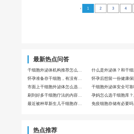
‹
1
2
3
4
最新热点问答
干细胞外泌体机构推荐怎么选？TechExo® 外泌体技术优势体现在哪里？
怀孕准备存干细胞，有没有宝妈推荐靠谱的干细胞存储公司？有人推荐博雅，采集存储流程复杂不？
市面上干细胞外泌体怎么选？靠谱的干细胞外泌体机构有哪些？TechEXO值得选吗？
刷到好多干细胞疗法的内容，有没有科学依据呀？生娃时顺便在博雅生命存个干细胞有必要吗？
最近被种草新生儿干细胞存储，胎盘干细胞存储合规合法的吧？有没有正规机构选？博雅生命怎么样？
热点推荐