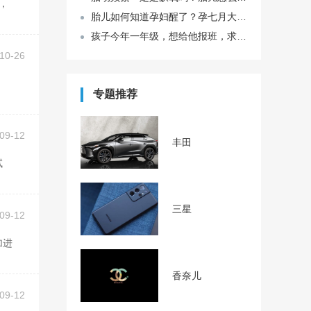
胎儿如何知道孕妇醒了？孕七月大半夜胎动个不停怎么回事？
孩子今年一年级，想给他报班，求问乐读课程体验？幼小衔接阶段的孩子愿意学吗？
10-26
专题推荐
09-12
丰田
试
三星
09-12
香奈儿
09-12