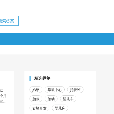
精选标签
奶酪
早教中心
托管班
过
个月
胎教
胎动
婴儿车
宝宝
食
右脑开发
婴儿床