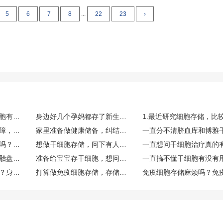
5
6
7
8
...
22
23
›
什么是外泌体？和干细胞有什么不一样，外泌体效果真的好吗？
身边好几个孕妈都存了新生儿干细胞，它到底有什么作用和功效呀？和间充质干细胞是什么关系？
怀孕后想留一份健康保障，干细胞储存，哪家存储公司靠谱？老牌机构博雅能让人放心吗？
家里准备做健康储备，纠结选脐血库还是博雅干细胞这样的机构，胎盘脐带干细胞存储合规合法吧？
干细胞外泌体安全可靠吗？有靠谱的干细胞外泌体机构推荐吗？TechExo®外泌体技术和原料品质怎么样？
想做干细胞存储，问下有人了解博雅生命吗，它们家到底值不值得选？
孕妈怎么选干细胞库？胎盘和脐带干细胞库合规合法吗？跟脐血库有什么区别？
准备给宝宝存干细胞，想问怎么选择干细胞库？另外整个流程复不复杂呀？博雅干细胞靠谱吗？
免疫细胞存储有必要吗？身体健康的年轻人要不要提前储存？博雅干细胞是是靠谱机构推荐吗？
打算做免疫细胞存储，存储机构的资质一般怎么看啊？博雅干细胞的资质正规吗？有攻略吗？