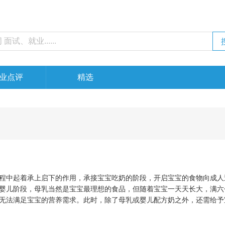
业点评
精选
程中起着承上启下的作用，承接宝宝吃奶的阶段，开启宝宝的食物向成人
婴儿阶段，母乳当然是宝宝最理想的食品，但随着宝宝一天天长大，满六
无法满足宝宝的营养需求。此时，除了母乳或婴儿配方奶之外，还需给予
说的辅食。辅食包括米粉、面条、泥糊状食品以及其他的一些幼儿可食的