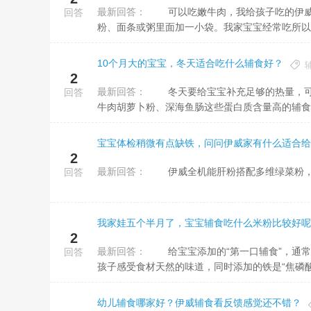
最新回答：
可以吃嫩牛肉，我给孩子吃的伊威的牛肉胡萝卜粉，觉得细细的粉末要比其他形状的辅食好吸收，每次在米
回答
粉、面条或粥里面加一小袋。我家宝宝经常吃所以
10个月大的宝宝，冬天适合吃什么辅食好？
2
最新回答：
冬天要给宝宝补充足够的热量，可以给多吃一些粥、营养面这种软点的、暖和的辅食，再加点伊威营养肉酥、
回答
牛肉胡萝卜粉、深海鱼肠这些蛋白质含量高的辅食，
宝宝体检稍微有点缺铁，问问伊威家有什么适合给
2
最新回答：
伊威全机能肝粉搭配多维绿菜粉，
回答
我家娃五个半月了，宝宝辅食吃什么米粉比较好呢
2
最新回答：
给宝宝添加的“第一口辅食”，通常建议选择强化铁的配方米粉。比如，伊威有机胚芽米粉甄选有机胚芽米，让
回答
孩子感受食材天然的味道，同时添加的铁是“焦磷酸铁
幼儿辅食哪家好？伊威辅食看反馈感觉还不错？