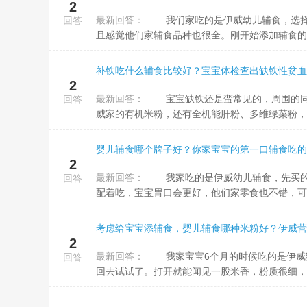
2
最新回答：
我们家吃的是伊威幼儿辅食，选择这个牌子，主要是会看中他们家做了20多年的辅食，有绝对的品牌保证，而
回答
且感觉他们家辅食品种也很全。刚开始添加辅食的时
补铁吃什么辅食比较好？宝宝体检查出缺铁性贫血
2
最新回答：
宝宝缺铁还是蛮常见的，周围的同事朋友，有的妈妈会用猪肝做点肝泥给宝宝吃，我是直接买含铁的辅食，伊
回答
威家的有机米粉，还有全机能肝粉、多维绿菜粉，搭
婴儿辅食哪个牌子好？你家宝宝的第一口辅食吃的
2
最新回答：
我家吃的是伊威幼儿辅食，先买的有机米粉，孩子吃的挺好，宝宝7.8个月的时候，在米粉里加了一些肉酥，搭
回答
配着吃，宝宝胃口会更好，他们家零食也不错，可以
考虑给宝宝添辅食，婴儿辅食哪种米粉好？伊威营
2
最新回答：
我家宝宝6个月的时候吃的是伊威猪肝蔬菜有机米粉，母婴店里的人推荐我的，说是无糖无盐含铁高，我就买
回答
回去试试了。打开就能闻见一股米香，粉质很细，尝