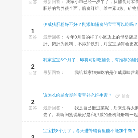
最新回答：
我家小乖已经一岁半了，从辅食到零食，吃的都是伊威宝宝辅食~小乖六个月的时候主要是吃伊威有机胚芽米粉，
回答
胚芽的营养很全面，膳食纤维、维生素B族、矿物质
伊威猪肝粉好不好？刚添加辅食的宝宝可以吃吗？
1
最新回答：
今年9月份的样子小区边上的母婴店里伊威做活动，我专门去问了一下，伊威猪肝粉是纯食物肝粉，用猪肝、鸡
回答
肝、鹅肝为原料，不添加铁剂，对宝宝肠胃会更友好
我家宝宝5个月了，即将可以吃辅食，有推荐的辅
2
最新回答：
我给我家妞妞吃的是伊威原味营养有
回答
该怎么给辅食期的宝宝补充维生素？
辅食
2
最新回答：
我是自己磨过菜泥，后来觉得太麻烦了懒得弄，我就买了伊威的多维绿菜粉让我妈在给孩子做米粉的时候加进
回答
去了。我听闺蜜说最好是和伊威的全机能肝粉一起吃
宝宝快8个月了，冬天进补辅食里能不能加牛肉？
2