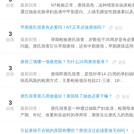
最新回答：
NT检验正常，唐筛高危，这种情形在临床检查中是很常见的。因为NT检查和唐筛是两种不同的定义。唐筛是
回答
通过抽血化验孕妇血液中甲胎蛋白、人绒毛膜促性腺激素以及游离
早期唐氏筛查有必要吗？NT正常还做唐筛吗？
唐筛
3
最新回答：
孕期检验唐氏筛查，岁数低于35周岁是有必要做的，通过唐氏筛查检查，可以断定胎儿是不是有染色体方面的
回答
问题。唐氏筛查它分早期唐筛，还有中期唐筛，早期唐筛适用于妊
唐筛三项哪一项最危险？为什么16周唐筛最准？
唐筛
3
最新回答：
唐筛即唐氏筛查，是指对孕14-21周的孕妇抽取2mL静脉血，通过测定血清中的某些特定标志物，断定胎儿生
回答
病高风险的检测方式，主要检验项目包括21-三体、18-...
唐氏筛查第几周做最好？唐筛除了抽血还要干嘛？
唐筛
3
最新回答：
唐氏筛查是一种通过抽取产妇血清，检测母体血清中甲型胎儿蛋白和绒毛促性腺激素的浓度，并结合产妇的预
回答
产期、年纪、体重和采血时的孕周等，测算生出唐氏儿的危险系数
引起唐筛不合格的原因有哪些？唐筛没过必须要做无创吗？