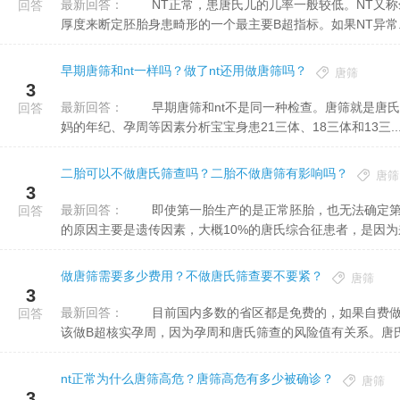
最新回答：
NT正常，患唐氏儿的几率一般较低。NT又称颈后透明层厚度，是指在妊娠12周时通过测量胚胎颈后肌肤皱褶
回答
厚度来断定胚胎身患畸形的一个最主要B超指标。如果NT异常..
早期唐筛和nt一样吗？做了nt还用做唐筛吗？
唐筛
3
最新回答：
早期唐筛和nt不是同一种检查。唐筛就是唐氏筛查，是通过抽取孕妈妈的血，由血清里面的生化指标结合孕妈
回答
妈的年纪、孕周等因素分析宝宝身患21三体、18三体和13三..
二胎可以不做唐氏筛查吗？二胎不做唐筛有影响吗？
唐筛
3
最新回答：
即使第一胎生产的是正常胚胎，也无法确定第二胎是不是会得唐氏，所以二胎也需开展唐筛。唐氏儿时有发生
回答
的原因主要是遗传因素，大概10%的唐氏综合征患者，是因为来自
做唐筛需要多少费用？不做唐氏筛查要不要紧？
唐筛
3
最新回答：
目前国内多数的省区都是免费的，如果自费做唐氏筛查，大略的开销要在160多块钱左右，做唐氏筛查以前应
回答
该做B超核实孕周，因为孕周和唐氏筛查的风险值有关系。唐氏筛
nt正常为什么唐筛高危？唐筛高危有多少被确诊？
唐筛
3