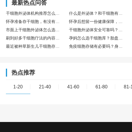
最新热点问答
干细胞外泌体机构推荐怎么选？TechExo® 外泌体技术优势体现在哪里？
什么是外泌体？和干细胞有什么不一样，外泌体效果真的好吗？
怀孕准备存干细胞，有没有宝妈推荐靠谱的干细胞存储公司？有人推荐博雅，采集存储流程复杂不？
怀孕后想留一份健康保障，干细胞储存，哪家存储公司靠谱？老牌机构博雅能让人放心吗？
市面上干细胞外泌体怎么选？靠谱的干细胞外泌体机构有哪些？TechEXO值得选吗？
干细胞外泌体安全可靠吗？有靠谱的干细胞外泌体机构推荐吗？TechExo®外泌体技术和原料品质怎么样？
刷到好多干细胞疗法的内容，有没有科学依据呀？生娃时顺便在博雅生命存个干细胞有必要吗？
孕妈怎么选干细胞库？胎盘和脐带干细胞库合规合法吗？跟脐血库有什么区别？
最近被种草新生儿干细胞存储，胎盘干细胞存储合规合法的吧？有没有正规机构选？博雅生命怎么样？
免疫细胞存储有必要吗？身体健康的年轻人要不要提前储存？博雅干细胞是是靠谱机构推荐吗？
热点推荐
1-20
21-40
41-60
61-80
81-