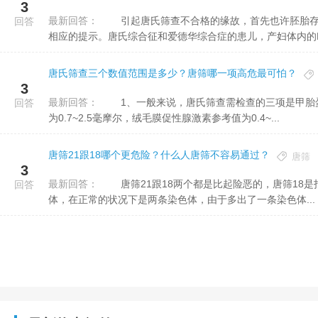
3
最新回答：
引起唐氏筛查不合格的缘故，首先也许胚胎存在异常。如果胚胎染色体异常，则在母体的血清化验指标内会有
回答
相应的提示。唐氏综合征和爱德华综合症的患儿，产妇体内的Hcg
唐氏筛查三个数值范围是多少？唐筛哪一项高危最可怕？
3
最新回答：
1、一般来说，唐氏筛查需检查的三项是甲胎蛋白、绒毛膜促性腺激素和游离雌三醇。 2、甲胎蛋白正常值
回答
为0.7~2.5毫摩尔，绒毛膜促性腺激素参考值为0.4~...
唐筛21跟18哪个更危险？什么人唐筛不容易通过？
唐筛
3
最新回答：
唐筛21跟18两个都是比起险恶的，唐筛18是指18体综合征的简称，是指人体单个细胞以内带有三条18号染色
回答
体，在正常的状况下是两条染色体，由于多出了一条染色体...