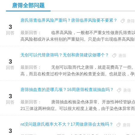
唐筛全部问题
唐氏筛查临界风险严重吗？唐筛临界风险要不要紧？
唐筛
3
最新回答：
临界高风险，一般都不严重女性做唐氏筛查以后，如果检查结果是临界高风险，一般都不严重，绝大多数临界
回答
高风险都或许从未特别的严重疑问。只是由于出现临界高风险以后
无创可以代替唐筛吗？无创和唐筛建议做哪个？
唐筛
3
最新回答：
无创可以取而代之唐筛，就是花费高了一些。无创DNA也是可以筛查唐氏儿的，与唐筛的差异在于：准确率更
回答
高，而且在检查过程中对染色体的检查更全面。也就是说，孕妇如
唐筛抽血查的是哪几项？16周唐筛检查就抽血吗？
唐筛
3
最新回答：
唐筛抽血检验染色体异常、开放性神经管缺点等项目。唐氏筛查主要筛查胎儿染色体异常，包括筛查18三体和
回答
21三体这两种病症。可以很大程度上避免，由于染色体异常而致
nt没问题唐氏概率大不大？17周做唐筛会太晚吗？
唐筛
3