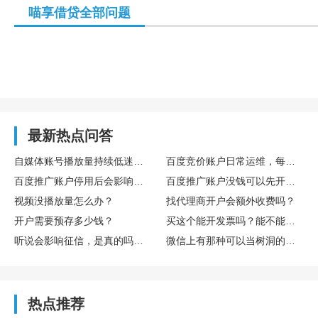
喵享借贷全部问题
最新热点问答
自媒体账号播放量持续低迷，怎么通过数据复盘找到核心优化方向
百度竞价账户日常运维，每日需要重点监控哪些核心数据指标
百度推广账户停用后会影响后续开户吗
百度推广账户没钱可以先开户吗
视频没播放量怎么办？
找代理商开户会额外收费吗？
开户需要预存多少钱？
买这个能开发票吗？能不能享受什么税收优惠或者环保补贴？
听说会影响征信，是真的吗？欠多少或者多久会影响？
微信上有那种可以当树洞的公众号或小程序吗？靠谱吗？
热点推荐