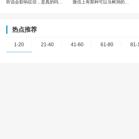
听说会影响征信，是真的吗？欠多少或者多久会影响？
微信上有那种可以当树洞的公众号或小程序吗？靠谱吗？
热点推荐
1-20
21-40
41-60
61-80
81-