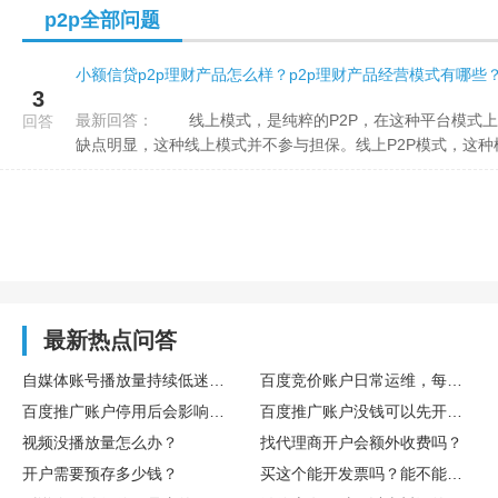
p2p全部问题
小额信贷p2p理财产品怎么样？p2p理财产品经营模式有哪些
3
最新回答：
线上模式，是纯粹的P2P，在这种平台模式上纯粹进行信息匹配，帮助资金借贷双方更好的进行资金匹配，但
回答
缺点明显，这种线上模式并不参与担保。线上P2P模式，这种模.
最新热点问答
自媒体账号播放量持续低迷，怎么通过数据复盘找到核心优化方向
百度竞价账户日常运维，每日需要重点监控哪些核心数据指标
百度推广账户停用后会影响后续开户吗
百度推广账户没钱可以先开户吗
视频没播放量怎么办？
找代理商开户会额外收费吗？
开户需要预存多少钱？
买这个能开发票吗？能不能享受什么税收优惠或者环保补贴？