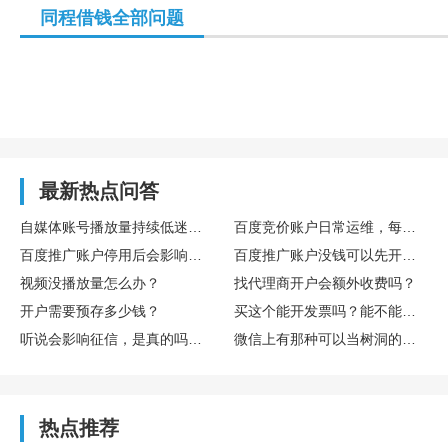
同程借钱全部问题
最新热点问答
自媒体账号播放量持续低迷，怎么通过数据复盘找到核心优化方向
百度竞价账户日常运维，每日需要重点监控哪些核心数据指标
百度推广账户停用后会影响后续开户吗
百度推广账户没钱可以先开户吗
视频没播放量怎么办？
找代理商开户会额外收费吗？
开户需要预存多少钱？
买这个能开发票吗？能不能享受什么税收优惠或者环保补贴？
听说会影响征信，是真的吗？欠多少或者多久会影响？
微信上有那种可以当树洞的公众号或小程序吗？靠谱吗？
热点推荐