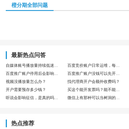
橙分期全部问题
最新热点问答
自媒体账号播放量持续低迷，怎么通过数据复盘找到核心优化方向
百度竞价账户日常运维，每日需要重点监控哪些核心数据指标
百度推广账户停用后会影响后续开户吗
百度推广账户没钱可以先开户吗
视频没播放量怎么办？
找代理商开户会额外收费吗？
开户需要预存多少钱？
买这个能开发票吗？能不能享受什么税收优惠或者环保补贴？
听说会影响征信，是真的吗？欠多少或者多久会影响？
微信上有那种可以当树洞的公众号或小程序吗？靠谱吗？
热点推荐