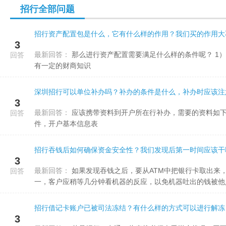
招行全部问题
高，本金赤字的
招行资产配置包是什么，它有什么样的作用？我们买的作用大
3
最新回答：
那么进行资产配置需要满足什么样的条件呢？ 1）你首先要有本金，本金是所有资产配置的前提条件 2）你还需要
回答
有一定的财商知识
深圳招行可以单位补办吗？补办的条件是什么，补办时应该注
3
最新回答：
应该携带资料到开户所在行补办，需要的资料如下：执照原件，公章，财务章，法人私章，法人及网银身份证原
回答
件，开户基本信息表
招行吞钱后如何确保资金安全性？我们发现后第一时间应该干
3
最新回答：
如果发现吞钱之后，要从ATM中把银行卡取出来，以免被人盗取。不同的ATM因工作节奏差别，吐钞时间长短不
回答
一，客户应稍等几分钟看机器的反应，以免机器吐出的钱被他人取
招行借记卡账户已被司法冻结？有什么样的方式可以进行解冻
3