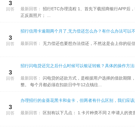
3
最新回答：
招行ETC办理流程 1、首先下载招商银行APP后，打开并勾选用户协议，点击“立即免费办理”； 2、上传本人身份证
回答
正反面照片； ...
招行信用卡逾期两个月了,无力偿还怎么办？有什么办法可以
3
最新回答：
无力偿还也要想办法偿还，不然这是会上你的征
回答
招行闪电贷还完之后什么时候可以银证转账？具体的操作方法
3
最新回答：
闪电贷的还款方式，是根据用户选择的借款期限，由系统自动进行匹配的，用户无法自己选择，并且无法进行调
回答
整。 每个月都必须在扣款日中午12点钱往...
办理招行的金葵花黑卡和金卡，但两者有什么区别，我们应该
3
最新回答：
回答