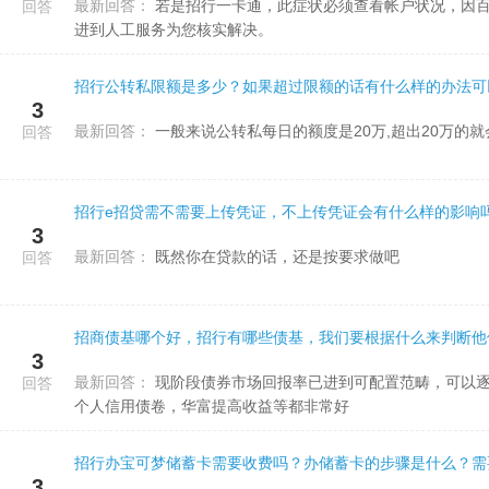
最新回答：
若是招行一卡通，此症状必须查看帐户状况，因百度搜索服务平台不可以核实账户信息，请您拨通95555，选3-5-9
回答
进到人工服务为您核实解决。
招行公转私限额是多少？如果超过限额的话有什么样的办法可
3
最新回答：
一般来说公转私每日的额度是20万,超出20万的
回答
招行e招贷需不需要上传凭证，不上传凭证会有什么样的影响
3
最新回答：
既然你在贷款的话，还是按要求做吧
回答
招商债基哪个好，招行有哪些债基，我们要根据什么来判断他
3
最新回答：
现阶段债券市场回报率已进到可配置范畴，可以逐渐渐渐地配置一些债基，嘉实超短债，招商合作安本增利，博时
回答
个人信用债卷，华富提高收益等都非常好
招行办宝可梦储蓄卡需要收费吗？办储蓄卡的步骤是什么？需
3