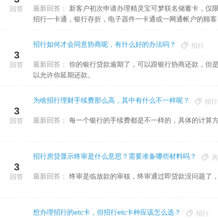
最新回答：
新客户初次申请办理精灵宝可梦联名储蓄卡，仅限网上申请办理。（新客户界定：银行开户前180日内未持有一切
回答
招行一卡通，银行存折，电子器件一卡通或一网通帐户的顾客
招行如何才会同意协商呢，有什么好的办法吗？
招行
3
最新回答：
你的银行贷款逾期了，可以跟银行协商还款，但是需要你有一部分的还款能力，那样再跟银行协商还款，银行才可
回答
以允许你延期还款。
为啥招行理财手续费那么高，其中有什么不一样呢？
招行
3
最新回答：
每一个银行的手续费都是不一样的，具体的计算
回答
招行房贷显示终审是什么意思？需要准备哪些材料吗？
房
3
最新回答：
终审是临放款的审核，终审通过即贷款没问题了
回答
想办理招行的etc卡，但招行etc卡种应该怎么选？
招行