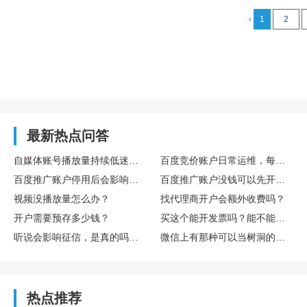
‹
1
2
最新热点问答
自媒体账号播放量持续低迷，怎么通过数据复盘找到核心优化方向
百度竞价账户日常运维，每日需要重点监控哪些核心数据指标
百度推广账户停用后会影响后续开户吗
百度推广账户没钱可以先开户吗
视频没播放量怎么办？
找代理商开户会额外收费吗？
开户需要预存多少钱？
买这个能开发票吗？能不能享受什么税收优惠或者环保补贴？
听说会影响征信，是真的吗？欠多少或者多久会影响？
微信上有那种可以当树洞的公众号或小程序吗？靠谱吗？
热点推荐