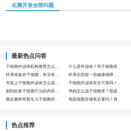
右脑开发全部问题
最新热点问答
干细胞外泌体机构推荐怎么选？TechExo® 外泌体技术优势体现在哪里？
什么是外泌体？和干细胞有什么不一样，外泌体效果真的好吗？
怀孕准备存干细胞，有没有宝妈推荐靠谱的干细胞存储公司？有人推荐博雅，采集存储流程复杂不？
怀孕后想留一份健康保障，干细胞储存，哪家存储公司靠谱？老牌机构博雅能让人放心吗？
市面上干细胞外泌体怎么选？靠谱的干细胞外泌体机构有哪些？TechEXO值得选吗？
干细胞外泌体安全可靠吗？有靠谱的干细胞外泌体机构推荐吗？TechExo®外泌体技术和原料品质怎么样？
刷到好多干细胞疗法的内容，有没有科学依据呀？生娃时顺便在博雅生命存个干细胞有必要吗？
孕妈怎么选干细胞库？胎盘和脐带干细胞库合规合法吗？跟脐血库有什么区别？
最近被种草新生儿干细胞存储，胎盘干细胞存储合规合法的吧？有没有正规机构选？博雅生命怎么样？
免疫细胞存储有必要吗？身体健康的年轻人要不要提前储存？博雅干细胞是是靠谱机构推荐吗？
热点推荐