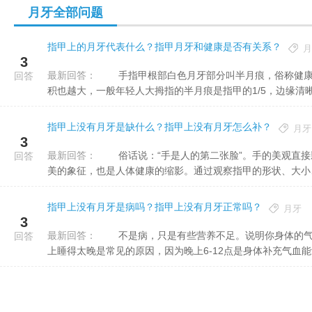
月牙全部问题
指甲上的月牙代表什么？指甲月牙和健康是否有关系？
月
3
最新回答：
手指甲根部白色月牙部分叫半月痕，俗称健康圈，是人体精力是否充沛的刻度表，精力越充沛半月痕越白，面
回答
积也越大，一般年轻人大拇指的半月痕是指甲的1/5，边缘清晰，
指甲上没有月牙是缺什么？指甲上没有月牙怎么补？
月牙
3
最新回答：
俗话说：“手是人的第二张脸”。手的美观直接影响一个人的气质。而手的美感，很大部分在指甲。指甲不仅是
回答
美的象征，也是人体健康的缩影。通过观察指甲的形状、大小、颜
指甲上没有月牙是病吗？指甲上没有月牙正常吗？
月牙
3
最新回答：
不是病，只是有些营养不足。说明你身体的气血能量下降，身体供血不足，器官有缺血缺氧的表现了。平时晚
回答
上睡得太晚是常见的原因，因为晚上6-12点是身体补充气血能量