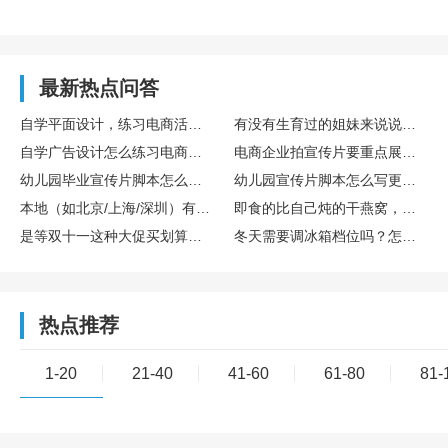
最新热点问答
自学平面设计，练习电商活动主图设计的完整训练流程
有没有生育过的姐妹来说说存胎盘干细胞算不算个好决策？博雅干细胞库在这方面专业吗？
自学广告设计怎么练习电商主图设计实操
电商企业拍宣传片要重点展示哪些核心内容
幼儿园毕业宣传片脚本怎么设计更有氛围感
幼儿园宣传片脚本怎么写更童趣
本地（如北京/上海/深圳）有哪些口碑不错的宣传片制作公司？
即食的比自己炖的干燕窝，营养是不是差很多？
是等双十一这种大促买划算，还是新款一出就买比较好？差价能有多少？
冬天需要调冰箱档位吗？怎么调？
热点推荐
1-20
21-40
41-60
61-80
81-