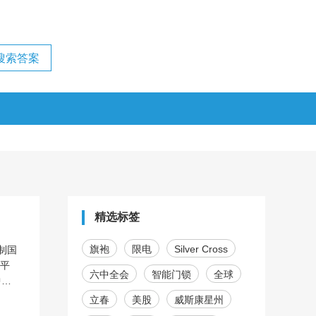
精选标签
旗袍
限电
Silver Cross
制国
万平
六中全会
智能门锁
全球
中，
领域
立春
美股
威斯康星州