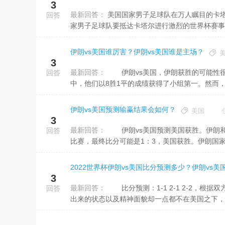
3
最新回答：
美国国家男子足球队在万人瞩目的卡塔尔世界杯预选赛晋级活动取得了32强的晋级名额，并且在11月21日，美国国
回答
家男子足球队要抵达卡塔尔进行激烈的世界杯赛事活
伊朗vs美国谁厉害？伊朗vs美国谁是主场？
3
最新回答：
伊朗vs美国，伊朗获胜的可能性很大。伊朗作为亚洲最强大的球队，他们在亚洲的表现非常出色，在12强赛
回答
中，他们以8胜1平的成绩获得了小组第一。然而，伊
伊朗vs美国预测输赢结果会如何？
美国
3
最新回答：
伊朗vs美国预测美国获胜。伊朗和美国的比赛将在11月30日下午3点进行，B组伊朗vs美国在阿图玛球场进行
回答
比赛，最终比分可能是1：3，美国获胜。伊朗国家足
2022世界杯伊朗vs美国比分预测多少？伊朗vs
3
最新回答：
比分预测：1-1 2-1 2-2，根据双方近况来看，虽然美国整体实力稍胜一筹，但是伊朗在此前两场赛事中所展现
回答
出来的状态以及精神面貌却一点都不在美国之下，此