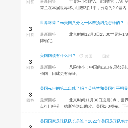
最新回答：
世界杯小组赛A、B组收官，A组第一荷兰将在8/1决赛对阵B组第二美国!比赛将在北京时间12月3日23点打响。
回答
荷兰在本届世界杯小组赛2胜1平，分别为2-0塞内..
世界杯荷兰vs美国八分之一比赛预测是怎样的？
3
最新回答：
北京时间12月3日23:00世界杯1/8决赛荷兰vs美国。随着世界杯A组和B组最后一轮结束，世界杯16强有两组对
回答
阵确定。
美国国债有什么用？
美国
国债
3
最新回答：
风险性小：中国的出口交易都是以美金计费，因此用户的国际储备里有大量美元。国债风险性小，并且美国是
回答
强国，因此更有保证;
美国vs伊朗第二出线了吗？英格兰和美国打平明显
3
最新回答：
北京时间11月30日凌晨3点，世界杯B组第三轮焦点大战，美国对阵伊朗。上半场第38分钟，普利西奇门前抢
回答
点打门得分，德斯特送出助攻。美国1-0领先。下半场
美国国家足球队队长是谁？2022年美国足球队实
3