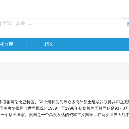
业点评
精选
由华盛顿哥伦比亚特区、50个州和关岛等众多海外领土组成的联邦共和立宪
央情报局《世界概况》1989年至1996年初始版美国总面积是937.3
，是一个移民国家。美国是一个高度发达的资本主义国家，在两次世界大战
年的冷战，在苏联解体后，成为唯一的超级大国，在经济、文化、工业等