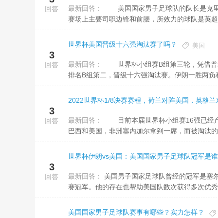
最新回答：
美国国家男子足球队的队长是克里斯蒂安-普利希奇。普利西企业是一名非常出色的职业，足球运动员，目前在
回答
赛场上主要司职边锋和前腰，所效力的球队是英超联
世界杯美国晋级十六强淘汰赛了吗？
美国
3
最新回答：
世界杯小组赛B组第三轮，凭借普利希奇在第38分钟的进球，美国1-0战胜伊朗，三场小组赛一胜两平，积5分
回答
排名B组第二，晋级十六强淘汰赛。伊朗一胜两负积3
2022世界杯1/8决赛赛程，荷兰对阵美国，英格
3
最新回答：
目前本届世界杯小组赛16强已经产生7席，欧洲拿到了4席分别是法国，葡萄牙，荷兰和英格兰，美洲拿到两席
回答
巴西和美国，非洲塞内加尔拿到一席，而被淘汰的球
世界杯伊朗vs美国：美国国家男子足球队冠军是
3
最新回答：
美国男子国家足球队曾经的冠军是塞尔吉尼奥德斯特。塞尔吉尼奥德斯特帮助美国足球队获得了中北美洲地区的联
回答
赛冠军。他的存在也帮助美国队数次获得多次优秀成
美国国家男子足球队赛事有哪些？实力怎样？