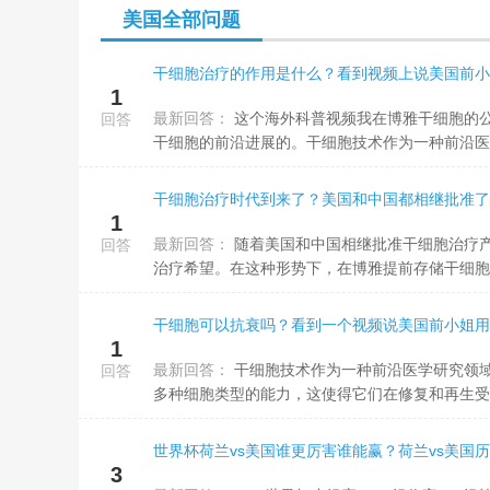
美国全部问题
1
最新回答：
这个海外科普视频我在博雅干细胞的公众号上也看到过，博雅干细胞是国内第一梯队的细胞公司，他们家经常分享
回答
干细胞的前沿进展的。干细胞技术作为一种前沿医学
1
最新回答：
随着美国和中国相继批准干细胞治疗产品，干细胞治疗时代的确正在到来。这一领域的突破为无数患者提供了新的
回答
治疗希望。在这种形势下，在博雅提前存储干细胞是
干细胞可以抗衰吗？看到一个视频说美国前小姐用
1
最新回答：
干细胞技术作为一种前沿医学研究领域，在理论上具有巨大的潜力来对抗衰老过程。干细胞具有自我复制和分化成
回答
多种细胞类型的能力，这使得它们在修复和再生受损
世界杯荷兰vs美国谁更厉害谁能赢？荷兰vs美国
3