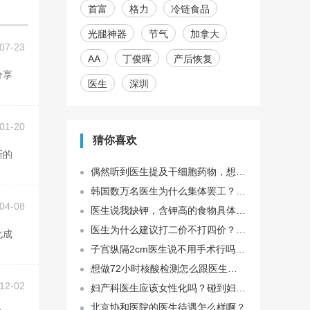
首富
格力
冷链食品
光腿神器
节气
加拿大
07-23
AA
丁俊晖
产后恢复
医生
深圳
01-20
猜你喜欢
偶然听到医生提及干细胞药物，想问一下干细胞都可以治疗哪些疾病？
韩国数万名医生为什么集体罢工？为何敢集体罢诊？
04-08
医生说我缺钾，含钾高的食物具体有哪些呢？
医生为什么建议打二价不打四价？二价和四价宫颈癌疫苗的区别是什么？
子宫纵隔2cm医生说不用手术行吗？子宫纵隔2cm严重吗？
想做72小时核酸检测怎么跟医生说？
12-02
妇产科医生应该女性化吗？碰到妇产科的男医生你会尴尬吗？
北京协和医院的医生待遇怎么样啊？