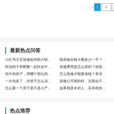
‹
1
2
最新热点问答
小红书主页装修如何助力快速涨粉
隔音板价格大概多少一平？怕被装修公司坑…
听说柿子和螃蟹一起吃会中毒，是真的吗？
装修费用是怎么算的？按面积还是按项目？
包牛肉饺子，用哪个部位的牛肉最嫩？
怎么装修才能最省钱？有没有什么省钱的技巧？
一次包多了，生饺子怎么冻才不会裂？
装修公司报的价，后期会不会再加钱？
怎么看一个房子是不是小产权房？有什么明显特征吗？
如果我是本村人，买本村的小产权房是不是就完全没问题了？
热点推荐