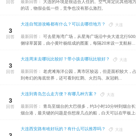
最新回答：
大连的环境是很适合人住的。空气肯定比其他地方好，绿化也很好。但是大连的物价水平有点高，但若是和上海比
回答
的话，物假会低一些，竞争也没有那么激烈。
大连自驾游攻略都有什么？可以去哪些地方？
大连
3
最新回答：
可去星海湾广场，从星海广场沿中央大道北行500米是会展中心，南行500米是无垠的大海，中央大道红砖铺地，西
回答
侧绿草茵茵，由小黄叶杨组成的图案，每隔20米设一支航标...
大连周末去哪玩比较好？带小孩去哪玩比较好？
大连
3
最新回答：
老虎滩海洋公园，离市区较远，但是面积较大，占地118万平方米，有着4000余米的曲折海岸线。 这里不仅可以看
回答
到奇幻的海底世界，还可看到红鹮、火烈鸟、灰冠鹤...
大连到青岛怎么走方便？有哪几种方案？
大连
3
最新回答：
青岛至烟台的大巴很多，约3小时10分钟到烟台长途站，烟台长途站内有卖烟台到大连的船票，并且有车把你送到
回答
烟台港，最关键的问题是你想座几点的船，白天可以在甲板上看看
大连西安路有啥好玩的？有什么可以推荐吗？
大连
3