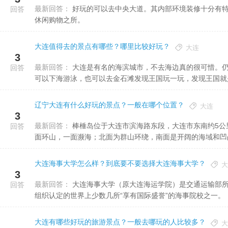
最新回答：
好玩的可以去中央大道。其内部环境装修十分有特色，汇聚了田园、欧美、洛可可等许多风格，是一个别具特色的
回答
休闲购物之所。
大连值得去的景点有哪些？哪里比较好玩？
大连
3
最新回答：
大连是有名的海滨城市，不去海边真的很可惜。仍然是早上8点多从火车站出发，根据导航到金石滩。金石滩除了
回答
可以下海游泳，也可以去金石滩发现王国玩一玩，发现王国就是低
辽宁大连有什么好玩的景点？一般在哪个位置？
大连
3
最新回答：
棒棰岛位于大连市滨海路东段，大连市东南约5公里处。是一处以山、海、岛、滩为主要景观的风景胜地。这里三
回答
面环山，一面濒海；北面为群山环绕，南面是开阔的海域和凹凸不
大连海事大学怎么样？到底要不要选择大连海事大学？
大
3
最新回答：
大连海事大学（原大连海运学院）是交通运输部所属的全国重点大学，是中国著名的高等航海学府，是被国际海事
回答
组织认定的世界上少数几所“享有国际盛誉”的海事院校之一。
大连有哪些好玩的旅游景点？一般去哪玩的人比较多？
大