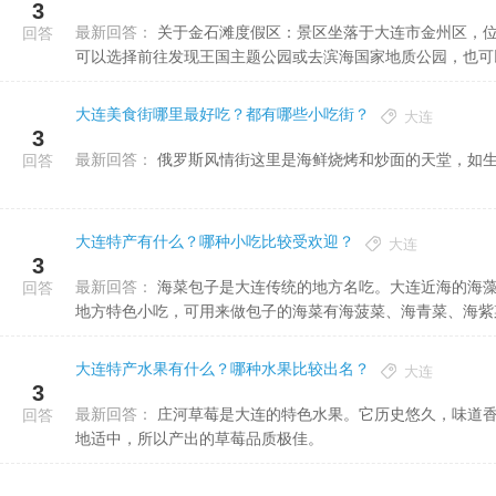
3
最新回答：
关于金石滩度假区：景区坐落于大连市金州区，位于大连市区的东北部，这里风景独特，景色宜人，进入景区，你
回答
可以选择前往发现王国主题公园或去滨海国家地质公园，也可以去
大连美食街哪里最好吃？都有哪些小吃街？
大连
3
最新回答：
俄罗斯风情街这里是海鲜烧烤和炒面的天堂，如
回答
大连特产有什么？哪种小吃比较受欢迎？
大连
3
最新回答：
海菜包子是大连传统的地方名吃。大连近海的海藻种类繁多，人们习惯将它们统称为海菜。用海菜做包子，是大连
回答
地方特色小吃，可用来做包子的海菜有海菠菜、海青菜、海紫菜、
大连特产水果有什么？哪种水果比较出名？
大连
3
最新回答：
庄河草莓是大连的特色水果。它历史悠久，味道香甜、营养丰富、口感极好、个头又大。因为庄河地势平坦，酸碱
回答
地适中，所以产出的草莓品质极佳。