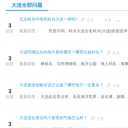
大连全部问题
北京科兴中维和科兴大连一样吗?
北京
大连
科
3
最新回答：
性质不同。科兴大连全名科兴(大连)疫苗技术
回答
大连吃喝玩乐的地方都有哪些？哪里比较好玩？
大连
3
最新回答：
棒槌岛，贝壳博物馆，海洋公园，渔人码头，海
回答
大连旅游攻略应该怎么做？哪些地方一定要去？
大连
3
最新回答：
大连必去景点有：圣亚海洋世界，金石滩，旅顺
回答
大连适合居住吗？那里的气候怎么样？
大连
3