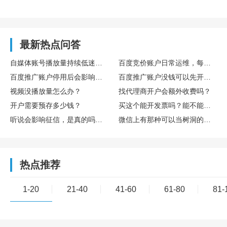
最新热点问答
自媒体账号播放量持续低迷，怎么通过数据复盘找到核心优化方向
百度竞价账户日常运维，每日需要重点监控哪些核心数据指标
百度推广账户停用后会影响后续开户吗
百度推广账户没钱可以先开户吗
视频没播放量怎么办？
找代理商开户会额外收费吗？
开户需要预存多少钱？
买这个能开发票吗？能不能享受什么税收优惠或者环保补贴？
听说会影响征信，是真的吗？欠多少或者多久会影响？
微信上有那种可以当树洞的公众号或小程序吗？靠谱吗？
热点推荐
1-20
21-40
41-60
61-80
81-