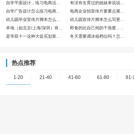
自学平面设计，练习电商活动主图设计的完整训练流程
有没有生育过的姐妹来说说存胎盘干细胞算不算个好决策？博雅干细胞库在这方面专业吗？
自学广告设计怎么练习电商主图设计实操
电商企业拍宣传片要重点展示哪些核心内容
幼儿园毕业宣传片脚本怎么设计更有氛围感
幼儿园宣传片脚本怎么写更童趣
本地（如北京/上海/深圳）有哪些口碑不错的宣传片制作公司？
即食的比自己炖的干燕窝，营养是不是差很多？
是等双十一这种大促买划算，还是新款一出就买比较好？差价能有多少？
冬天需要调冰箱档位吗？怎么调？
热点推荐
1-20
21-40
41-60
61-80
81-