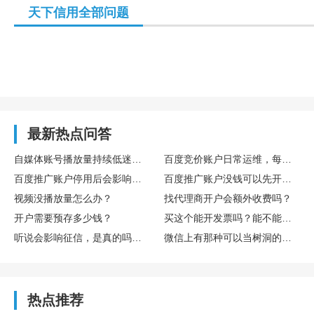
天下信用全部问题
最新热点问答
自媒体账号播放量持续低迷，怎么通过数据复盘找到核心优化方向
百度竞价账户日常运维，每日需要重点监控哪些核心数据指标
百度推广账户停用后会影响后续开户吗
百度推广账户没钱可以先开户吗
视频没播放量怎么办？
找代理商开户会额外收费吗？
开户需要预存多少钱？
买这个能开发票吗？能不能享受什么税收优惠或者环保补贴？
听说会影响征信，是真的吗？欠多少或者多久会影响？
微信上有那种可以当树洞的公众号或小程序吗？靠谱吗？
热点推荐